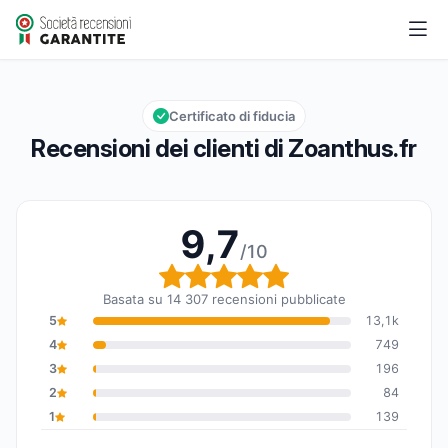
Zoanthus.fr
9,7/10
Valutazione globale: 9,7 su 10
Certificato di fiducia
Recensioni dei clienti di Zoanthus.fr
9,7
/10
Valutazione globale: 9,7
Basata su 14 307 recensioni pubblicate
5
13,1k
4
749
3
196
2
84
1
139