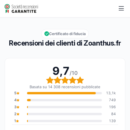
Zoanthus.fr
9,7/10
Valutazione globale: 9,7 su 10
Certificato di fiducia
Recensioni dei clienti di Zoanthus.fr
9,7
/10
Valutazione globale: 9,7
Basata su 14 308 recensioni pubblicate
5
13,1k
4
749
3
196
2
84
1
139