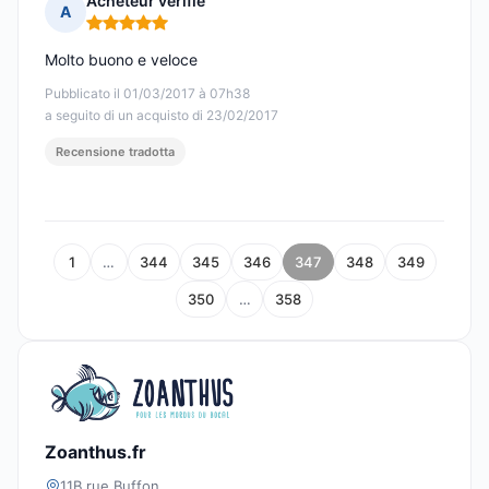
Acheteur vérifié
A
Nota: 5 su 5
Molto buono e veloce
Pubblicato il 01/03/2017 à 07h38
a seguito di un acquisto di 23/02/2017
Recensione tradotta
1
…
344
345
346
347
348
349
350
…
358
Zoanthus.fr
11B rue Buffon