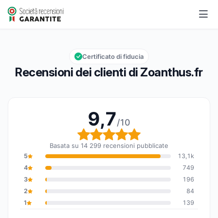
Zoanthus.fr
9,7/10
Valutazione globale: 9,7 su 10
Certificato di fiducia
Recensioni dei clienti di Zoanthus.fr
9,7
/10
Valutazione globale: 9,7
Basata su 14 299 recensioni pubblicate
5
13,1k
4
749
3
196
2
84
1
139