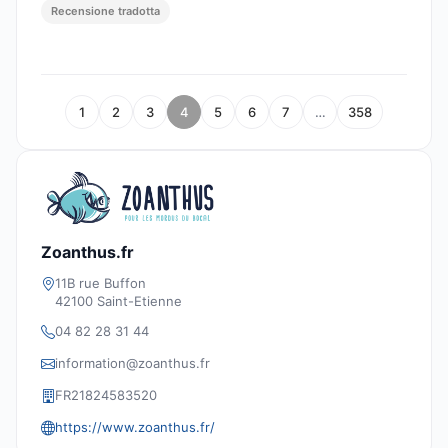
Recensione tradotta
1
2
3
4
5
6
7
…
358
Zoanthus.fr
11B rue Buffon
42100 Saint-Etienne
04 82 28 31 44
information@zoanthus.fr
FR21824583520
https://www.zoanthus.fr/