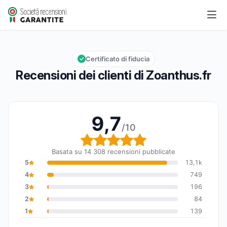
Zoanthus.fr
9,7/10
Valutazione globale: 9,7 su 10
Certificato di fiducia
Recensioni dei clienti di Zoanthus.fr
9,7
/10
Valutazione globale: 9,7
Basata su 14 308 recensioni pubblicate
5
13,1k
4
749
3
196
2
84
1
139