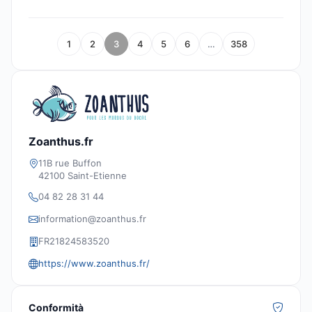
1
2
3
4
5
6
…
358
Zoanthus.fr
11B rue Buffon
42100 Saint-Etienne
04 82 28 31 44
information@zoanthus.fr
FR21824583520
https://www.zoanthus.fr/
Conformità