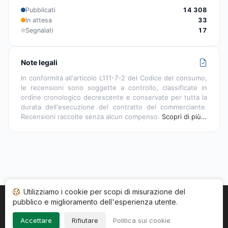
Pubblicati
14 308
In attesa
33
Segnalati
17
Note legali
In conformità all'articolo L111-7-2 del Codice del consumo,
le recensioni sono soggette a controllo, classificate in
ordine cronologico decrescente e conservate per tutta la
durata dell'esecuzione del contratto del commerciante.
Recensioni raccolte senza alcun compenso.
Scopri di più…
Utilizziamo i cookie per scopi di misurazione del
pubblico e miglioramento dell'esperienza utente.
Home
Stato recensioni
Categorie
CGU
Cookie
Impressum
Accettare
Rifiutare
Politica sui cookie