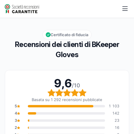
BKeeper Gloves
9,6/10
Valutazione globale: 9,6 su 10
Certificato di fiducia
Recensioni dei clienti di BKeeper
Gloves
9,6
/10
Valutazione globale: 9,6
Basata su 1 292 recensioni pubblicate
5
1 103
4
142
3
23
2
16