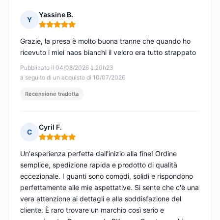
Yassine B.
Y
Nota: 5 su 5
Grazie, la presa è molto buona tranne che quando ho
ricevuto i miei naos bianchi il velcro era tutto strappato
Pubblicato il 04/08/2026 à 20h23
a seguito di un acquisto di 10/07/2026
Recensione tradotta
Cyril F.
C
Nota: 5 su 5
Un'esperienza perfetta dall'inizio alla fine! Ordine
semplice, spedizione rapida e prodotto di qualità
eccezionale. I guanti sono comodi, solidi e rispondono
perfettamente alle mie aspettative. Si sente che c'è una
vera attenzione ai dettagli e alla soddisfazione del
cliente. È raro trovare un marchio così serio e