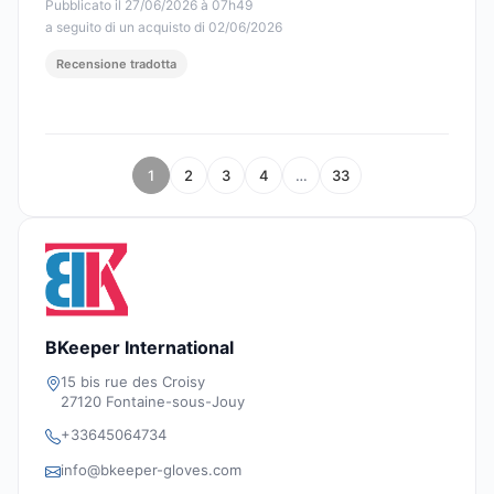
Pubblicato il 27/06/2026 à 07h49
a seguito di un acquisto di 02/06/2026
Recensione tradotta
1
2
3
4
…
33
BKeeper International
15 bis rue des Croisy
27120 Fontaine-sous-Jouy
+33645064734
info@bkeeper-gloves.com