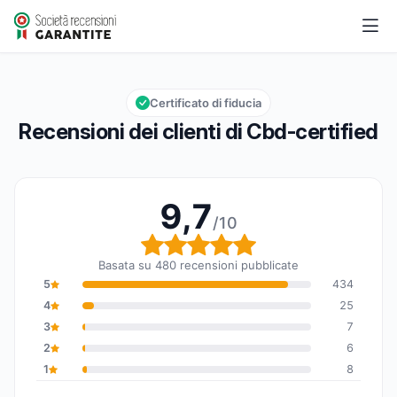
Cbd-certified
9,7/10
Valutazione globale: 9,7 su 10
Certificato di fiducia
Recensioni dei clienti di Cbd-certified
9,7
/10
Valutazione globale: 9,7
Basata su 480 recensioni pubblicate
5
434
4
25
3
7
2
6
1
8