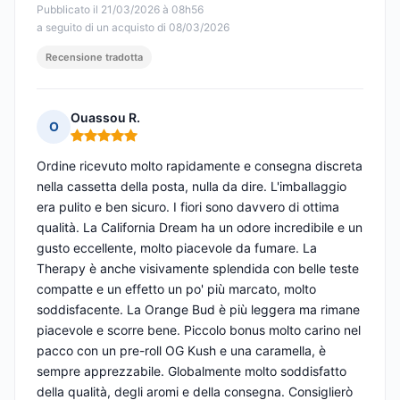
Pubblicato il 21/03/2026 à 08h56
a seguito di un acquisto di 08/03/2026
Recensione tradotta
Ouassou R.
O
Nota: 5 su 5
Ordine ricevuto molto rapidamente e consegna discreta
nella cassetta della posta, nulla da dire. L'imballaggio
era pulito e ben sicuro. I fiori sono davvero di ottima
qualità. La California Dream ha un odore incredibile e un
gusto eccellente, molto piacevole da fumare. La
Therapy è anche visivamente splendida con belle teste
compatte e un effetto un po' più marcato, molto
soddisfacente. La Orange Bud è più leggera ma rimane
piacevole e scorre bene. Piccolo bonus molto carino nel
pacco con un pre-roll OG Kush e una caramella, è
sempre apprezzabile. Globalmente molto soddisfatto
della qualità, degli aromi e della consegna. Consiglierò