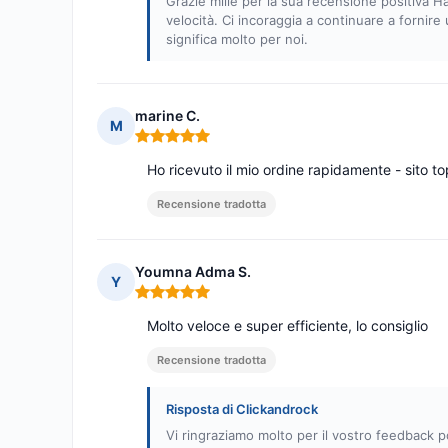
Grazie mille per la sua recensione positiva Ha
velocità. Ci incoraggia a continuare a fornire
significa molto per noi.
marine C.
M
Nota: 5 su 5
Ho ricevuto il mio ordine rapidamente - sito
Recensione tradotta
Youmna Adma S.
Y
Nota: 5 su 5
Molto veloce e super efficiente, lo consiglio
Recensione tradotta
Risposta di Clickandrock
Vi ringraziamo molto per il vostro feedback po