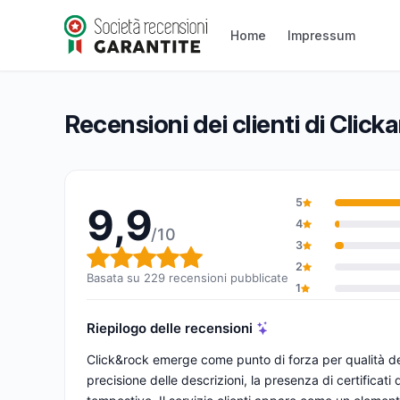
Clickandrock
9,9/10
(229 recensioni)
Home
Impressum
Valutazione globale: 9,9 su 10
Recensioni dei clienti di Clic
5
9,9
4
/10
3
Valutazione globale: 9,9 su 1
2
Basata su 229 recensioni pubblicate
1
Riepilogo delle recensioni
Click&rock emerge come punto di forza per qualità dei 
precisione delle descrizioni, la presenza di certificat