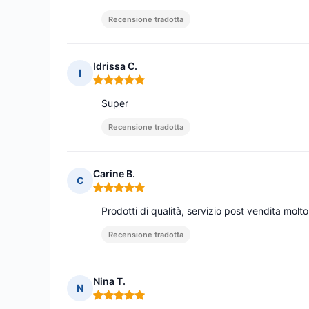
Recensione tradotta
Idrissa C.
I
Nota: 5 su 5
Super
Recensione tradotta
Carine B.
C
Nota: 5 su 5
Prodotti di qualità, servizio post vendita mol
Recensione tradotta
Nina T.
N
Nota: 5 su 5