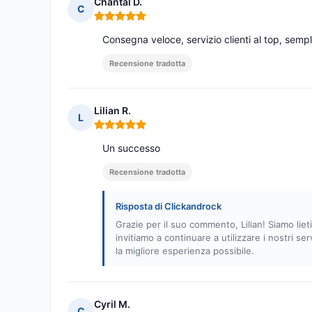
Chantal D.
C
Nota: 5 su 5
Consegna veloce, servizio clienti al top, sem
Recensione tradotta
Lilian R.
L
Nota: 5 su 5
Un successo
Recensione tradotta
Risposta di Clickandrock
Grazie per il suo commento, Lilian! Siamo lieti
invitiamo a continuare a utilizzare i nostri ser
la migliore esperienza possibile.
Cyril M.
C