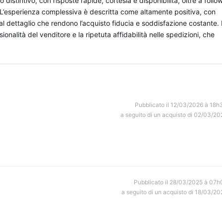
distintivo, con risposte rapide, cortesia e disponibilità, oltre a follo
 L’esperienza complessiva è descritta come altamente positiva, con
l dettaglio che rendono l’acquisto fiducia e soddisfazione costante. 
ssionalità del venditore e la ripetuta affidabilità nelle spedizioni, che
Pubblicato il 12/03/2026 à 18h
a seguito di un acquisto di 02/03/20
Pubblicato il 28/03/2025 à 07h
a seguito di un acquisto di 18/03/20