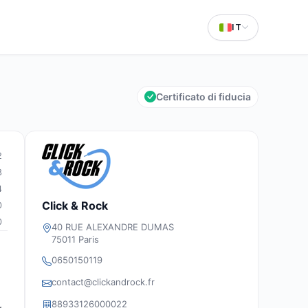
IT
Certificato di fiducia
2
3
4
Click & Rock
0
0
40 RUE ALEXANDRE DUMAS
75011 Paris
0650150119
contact@clickandrock.fr
88933126000022