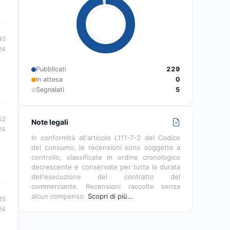
45
24
Pubblicati
229
In attesa
0
Segnalati
5
52
Note legali
24
In conformità all'articolo L111-7-2 del Codice
del consumo, le recensioni sono soggette a
controllo, classificate in ordine cronologico
decrescente e conservate per tutta la durata
dell'esecuzione del contratto del
commerciante. Recensioni raccolte senza
alcun compenso.
Scopri di più…
25
24