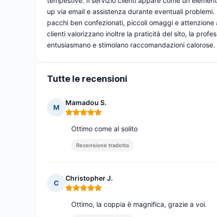
tempestive. Il servizio clienti appare come un elemento 
up via email e assistenza durante eventuali problemi.
pacchi ben confezionati, piccoli omaggi e attenzione a
clienti valorizzano inoltre la praticità del sito, la profe
entusiasmano e stimolano raccomandazioni calorose.
Tutte le recensioni
Mamadou S.
M
Nota: 5 su 5
Ottimo come al solito
Recensione tradotta
Christopher J.
C
Nota: 5 su 5
Ottimo, la coppia è magnifica, grazie a voi.