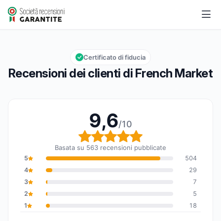
French Market
9,6/10
Valutazione globale: 9,6 su 10
Certificato di fiducia
Recensioni dei clienti di French Market
9,6
/10
Valutazione globale: 9,6
Basata su 563 recensioni pubblicate
5
504
4
29
3
7
2
5
1
18