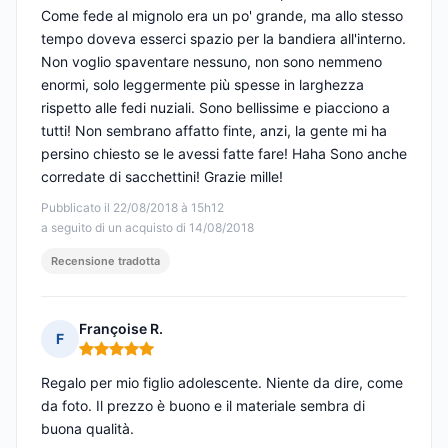
Come fede al mignolo era un po' grande, ma allo stesso
tempo doveva esserci spazio per la bandiera all'interno.
Non voglio spaventare nessuno, non sono nemmeno
enormi, solo leggermente più spesse in larghezza
rispetto alle fedi nuziali. Sono bellissime e piacciono a
tutti! Non sembrano affatto finte, anzi, la gente mi ha
persino chiesto se le avessi fatte fare! Haha Sono anche
corredate di sacchettini! Grazie mille!
Pubblicato il 22/08/2018 à 15h12
a seguito di un acquisto di 14/08/2018
Recensione tradotta
Françoise R.
F
Nota: 5 su 5
Regalo per mio figlio adolescente. Niente da dire, come
da foto. Il prezzo è buono e il materiale sembra di
buona qualità.