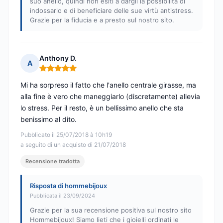
suo anello, quindi non esiti a dargli la possibilità di
indossarlo e di beneficiare delle sue virtù antistress.
Grazie per la fiducia e a presto sul nostro sito.
Anthony D.
A
Nota: 5 su 5
Mi ha sorpreso il fatto che l'anello centrale girasse, ma
alla fine è vero che maneggiarlo (discretamente) allevia
lo stress. Per il resto, è un bellissimo anello che sta
benissimo al dito.
Pubblicato il 25/07/2018 à 10h19
a seguito di un acquisto di 21/07/2018
Recensione tradotta
Risposta di hommebijoux
Pubblicata il 23/09/2024
Grazie per la sua recensione positiva sul nostro sito
Hommebijoux! Siamo lieti che i gioielli ordinati le