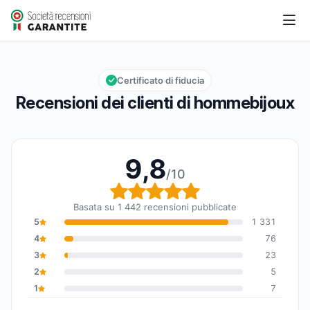
hommebijoux
9,8/10
Valutazione globale: 9,8 su 10
Certificato di fiducia
Recensioni dei clienti di hommebijoux
9,8
/10
Valutazione globale: 9,8
Basata su 1 442 recensioni pubblicate
5
1 331
4
76
3
23
2
5
1
7