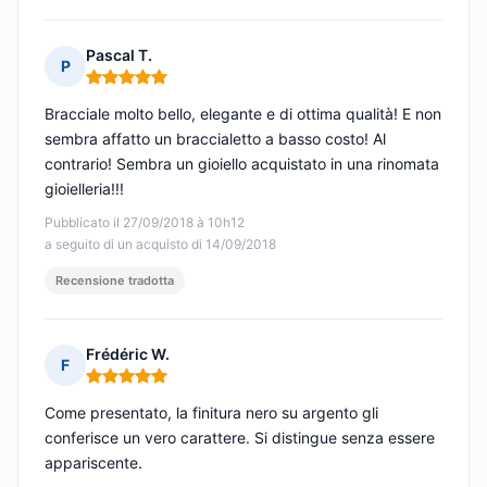
Pascal T.
P
Nota: 5 su 5
Bracciale molto bello, elegante e di ottima qualità! E non
sembra affatto un braccialetto a basso costo! Al
contrario! Sembra un gioiello acquistato in una rinomata
gioielleria!!!
Pubblicato il 27/09/2018 à 10h12
a seguito di un acquisto di 14/09/2018
Recensione tradotta
Frédéric W.
F
Nota: 5 su 5
Come presentato, la finitura nero su argento gli
conferisce un vero carattere. Si distingue senza essere
appariscente.