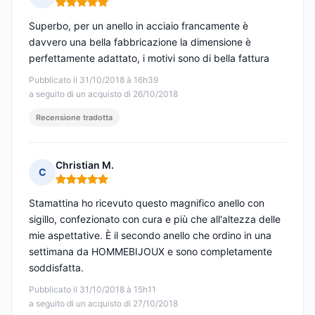
Nota: 5 su 5
Superbo, per un anello in acciaio francamente è
davvero una bella fabbricazione la dimensione è
perfettamente adattato, i motivi sono di bella fattura
Pubblicato il 31/10/2018 à 16h39
a seguito di un acquisto di 26/10/2018
Recensione tradotta
Christian M.
C
Nota: 5 su 5
Stamattina ho ricevuto questo magnifico anello con
sigillo, confezionato con cura e più che all'altezza delle
mie aspettative. È il secondo anello che ordino in una
settimana da HOMMEBIJOUX e sono completamente
soddisfatta.
Pubblicato il 31/10/2018 à 15h11
a seguito di un acquisto di 27/10/2018