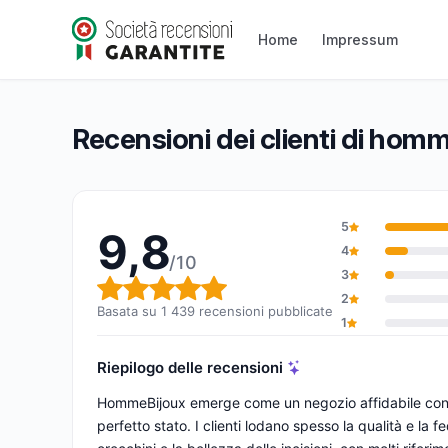
hommebijoux
Home
Impressum
9,8/10
(1 439 recensioni)
Valutazione globale: 9,8 su 10
Recensioni dei clienti di hom
5
9,8
4
/10
3
Valutazione globale: 9,8 su 1
2
Basata su 1 439 recensioni pubblicate
1
Riepilogo delle recensioni
HommeBijoux emerge come un negozio affidabile con co
perfetto stato. I clienti lodano spesso la qualità e la f