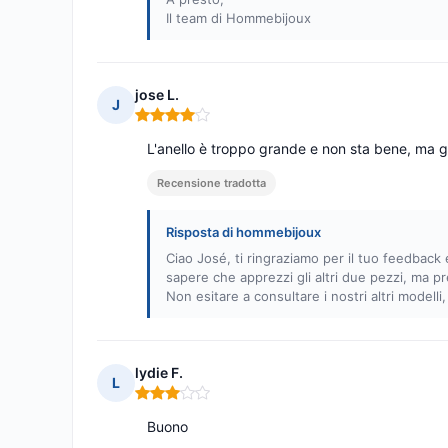
Il team di Hommebijoux
jose L.
J
Nota: 4 su 5
L'anello è troppo grande e non sta bene, ma gl
Recensione tradotta
Risposta di hommebijoux
Ciao José, ti ringraziamo per il tuo feedback 
sapere che apprezzi gli altri due pezzi, ma p
Non esitare a consultare i nostri altri modelli,
lydie F.
L
Nota: 3 su 5
Buono