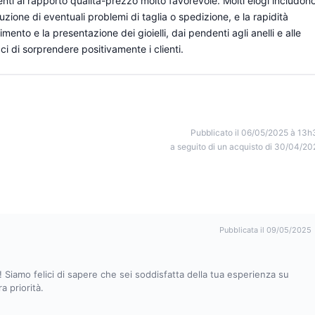
imenti al rapporto qualità-prezzo molto favorevole. Molti elogi includon
luzione di eventuali problemi di taglia o spedizione, e la rapidità
mento e la presentazione dei gioielli, dai pendenti agli anelli e alle
ci di sorprendere positivamente i clienti.
Pubblicato il 06/05/2025 à 13h
a seguito di un acquisto di 30/04/20
Pubblicata il 09/05/2025
! Siamo felici di sapere che sei soddisfatta della tua esperienza su
 priorità.