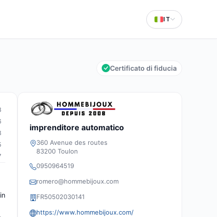
IT
Certificato di fiducia
8
6
imprenditore automatico
3
360 Avenue des routes
5
83200 Toulon
7
0950964519
romero@hommebijoux.com
in
FR50502030141
https://www.hommebijoux.com/