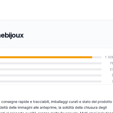
mebijoux
1 32
7
2
0
nsegne rapide e tracciabili, imballaggi curati e stato del prodotto 
edeltà delle immagini alle anteprime, la solidità della chiusura degli