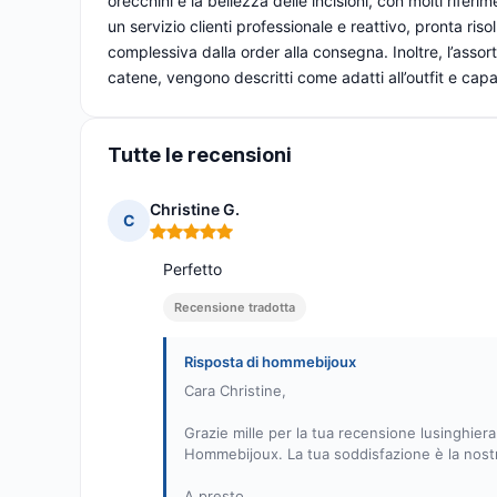
orecchini e la bellezza delle incisioni, con molti rifer
un servizio clienti professionale e reattivo, pronta riso
complessiva dalla order alla consegna. Inoltre, l’assorti
catene, vengono descritti come adatti all’outfit e capa
Tutte le recensioni
Christine G.
C
Nota: 5 su 5
Perfetto
Recensione tradotta
Risposta di hommebijoux
Cara Christine,
Grazie mille per la tua recensione lusinghiera
Hommebijoux. La tua soddisfazione è la nostra
A presto,