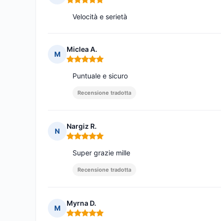
Nota: 5 su 5
Velocità e serietà
Miclea A.
M
Nota: 5 su 5
Puntuale e sicuro
Recensione tradotta
Nargiz R.
N
Nota: 5 su 5
Super grazie mille
Recensione tradotta
Myrna D.
M
Nota: 5 su 5