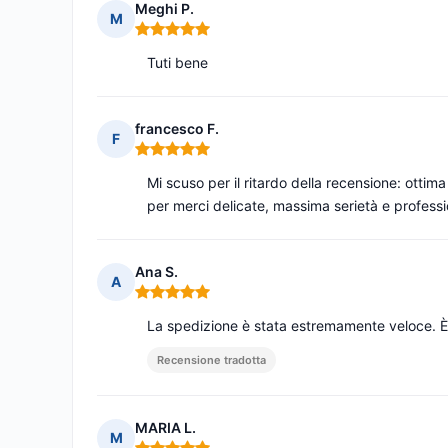
Meghi P.
M
Nota: 5 su 5
Tuti bene
francesco F.
F
Nota: 5 su 5
Mi scuso per il ritardo della recensione: ottima
per merci delicate, massima serietà e professio
Ana S.
A
Nota: 5 su 5
La spedizione è stata estremamente veloce. È 
Recensione tradotta
MARIA L.
M