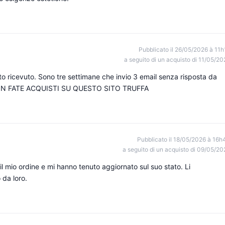
Pubblicato il 26/05/2026 à 11h
a seguito di un acquisto di 11/05/20
to ricevuto. Sono tre settimane che invio 3 email senza risposta da
re. NON FATE ACQUISTI SU QUESTO SITO TRUFFA
Pubblicato il 18/05/2026 à 16h
a seguito di un acquisto di 09/05/20
il mio ordine e mi hanno tenuto aggiornato sul suo stato. Li
da loro.