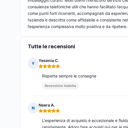
imballaggio curato. Molti utenti riferiscono servizio cl
consulenze telefoniche utili che hanno facilitato l’acqu
come punti forti ricorrenti, accompagnati da esperienze
l’azienda è descritta come affidabile e consistente ne
l’esperienza complessiva molto positiva e da ripetere.
Tutte le recensioni
Yesenia C.
Y
Nota: 5 su 5
Rispetta sempre le consegne
Recensione tradotta
Neera A.
N
Nota: 5 su 5
L'esperienza di acquisto è eccezionale e flui
rapidamente. Adoro fare acquisti qui per le mi