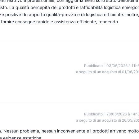
ienti reattivo e professionale, con aggiornamenti sullo stato dell’ordine
isto. La qualità percepita dei prodotti e l’affidabilità logistica emergo
 positive di rapporto qualità-prezzo e di logistica efficiente. Inoltre
l fornire consegne rapide e assistenza efficiente, rendendo
Pubblicato il 03/06/2026 à 11h
a seguito di un acquisto di 01/06/20
Pubblicato il 28/05/2026 à 14h
a seguito di un acquisto di 26/05/20
da. Nessun problema, nessun inconveniente e i prodotti arrivano molto
e esigenze estetiche.