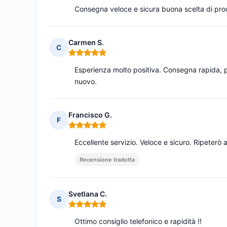
Consegna veloce e sicura buona scelta di pro
Carmen S.
C
Nota: 5 su 5
Esperienza molto positiva. Consegna rapida, p
nuovo.
Francisco G.
F
Nota: 5 su 5
Eccellente servizio. Veloce e sicuro. Ripeterò a
Recensione tradotta
Svetlana C.
S
Nota: 5 su 5
Ottimo consiglio telefonico e rapidità !!