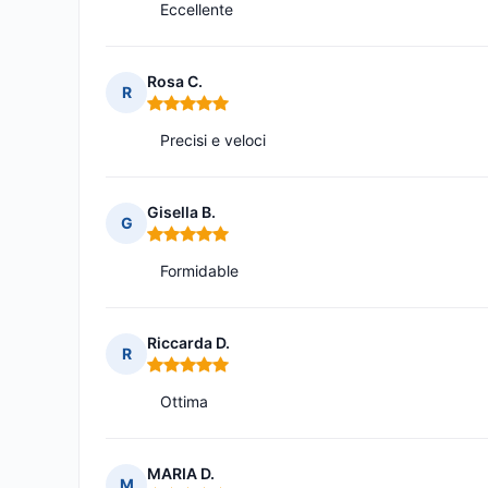
Eccellente
Rosa C.
R
Nota: 5 su 5
Precisi e veloci
Gisella B.
G
Nota: 5 su 5
Formidable
Riccarda D.
R
Nota: 5 su 5
Ottima
MARIA D.
M