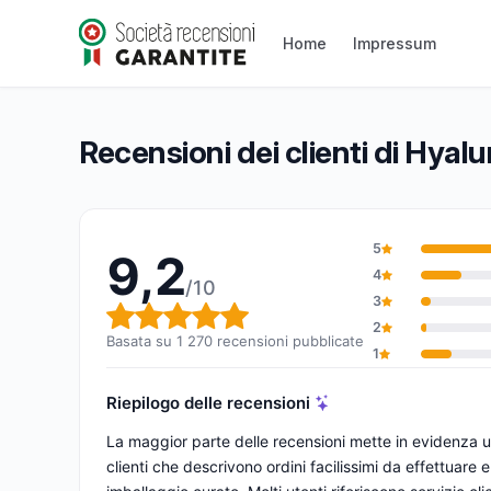
Hyaluronic Filler Market
Home
Impressum
9,2/10
(1 270 recensioni)
Valutazione globale: 9,2 su 10
Recensioni dei clienti di Hyalu
5
9,2
4
/10
3
Valutazione globale: 9,2 su 1
2
Basata su 1 270 recensioni pubblicate
1
Riepilogo delle recensioni
La maggior parte delle recensioni mette in evidenza
clienti che descrivono ordini facilissimi da effettuare