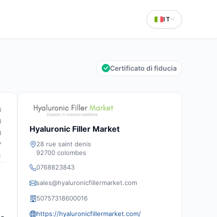
IT
Certificato di fiducia
6
3
Hyaluronic Filler Market
3
28 rue saint denis
7
92700 colombes
1
0768823843
sales@hyaluronicfillermarket.com
50757318600016
https://hyaluronicfillermarket.com/