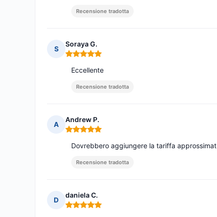
Recensione tradotta
Soraya G.
S
Nota: 5 su 5
Eccellente
Recensione tradotta
Andrew P.
A
Nota: 5 su 5
Dovrebbero aggiungere la tariffa approssimati
Recensione tradotta
daniela C.
D
Nota: 5 su 5