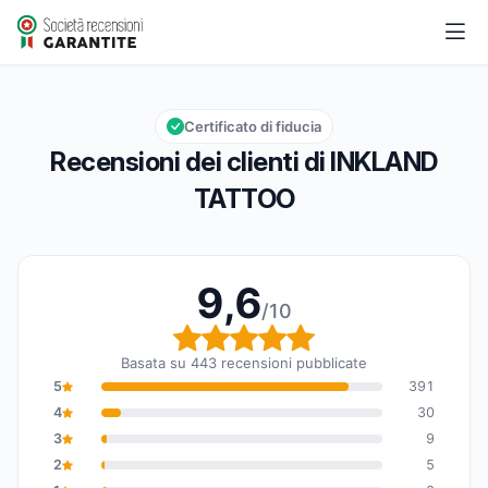
INKLAND TATTOO
9,6/10
Valutazione globale: 9,6 su 10
Certificato di fiducia
Recensioni dei clienti di INKLAND
TATTOO
9,6
/10
Valutazione globale: 9,6
Basata su 443 recensioni pubblicate
5
391
4
30
3
9
2
5