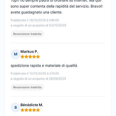
Top!! ho sempre paura di ordinare su internet. Ma qui!
sono super contenta della rapidità del servizio. Bravo!!
avete guadagnato una cliente.
Pubblicato il 16/10/2025 à 06h49
a seguito di un acquisto di 03/10/2025
Recensione tradotta
Markus P.
M
Nota: 5 su 5
spedizione rapida e materiale di qualità
Pubblicato il 10/10/2025 à 07h26
a seguito di un acquisto di 26/09/2025
Recensione tradotta
Bénédicte M.
B
Nota: 5 su 5