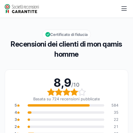
mon qamis homme
8,9/10
Valutazione globale: 8,9 su 10
Certificato di fiducia
Recensioni dei clienti di mon qamis
homme
8,9
/10
Valutazione globale: 8,
Basata su 724 recensioni pubblicate
5
584
4
35
3
22
2
21