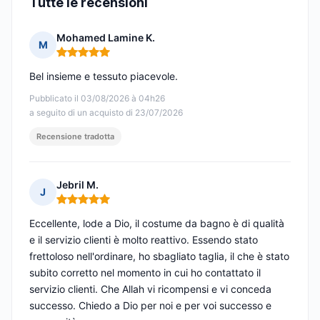
Tutte le recensioni
Mohamed Lamine K.
M
Nota: 5 su 5
Bel insieme e tessuto piacevole.
Pubblicato il 03/08/2026 à 04h26
a seguito di un acquisto di 23/07/2026
Recensione tradotta
Jebril M.
J
Nota: 5 su 5
Eccellente, lode a Dio, il costume da bagno è di qualità
e il servizio clienti è molto reattivo. Essendo stato
frettoloso nell'ordinare, ho sbagliato taglia, il che è stato
subito corretto nel momento in cui ho contattato il
servizio clienti. Che Allah vi ricompensi e vi conceda
successo. Chiedo a Dio per noi e per voi successo e