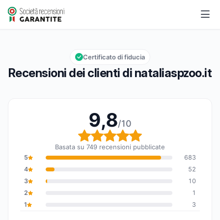
nataliaspzoo.it
9,8/10
Valutazione globale: 9,8 su 10
Certificato di fiducia
Recensioni dei clienti di nataliaspzoo.it
9,8
/10
Valutazione globale: 9,8
Basata su 749 recensioni pubblicate
5
683
4
52
3
10
2
1
1
3