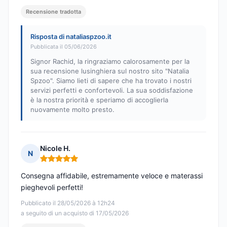
Recensione tradotta
Risposta di nataliaspzoo.it
Pubblicata il 05/06/2026
Signor Rachid, la ringraziamo calorosamente per la
sua recensione lusinghiera sul nostro sito "Natalia
Spzoo". Siamo lieti di sapere che ha trovato i nostri
servizi perfetti e confortevoli. La sua soddisfazione
è la nostra priorità e speriamo di accoglierla
nuovamente molto presto.
Nicole H.
N
Nota: 5 su 5
Consegna affidabile, estremamente veloce e materassi
pieghevoli perfetti!
Pubblicato il 28/05/2026 à 12h24
a seguito di un acquisto di 17/05/2026