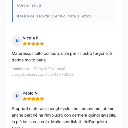
Cordiali saluti
Il team del servizio clienti di Natalia Spzoo
Nicola P.
N
Nota: 5 su 5
Materasso molto comodo, utile per il nostro furgone. Si
dorme molto bene
Pubblicato il 27/04/2026 à 19h36
a seguito di un acquisto di 05/04/2026
Paolo N.
P
Nota: 5 su 5
Proprio il materasso pieghevole che cercavamo, ottimo
anche perché ha l'involucro con cerniera quindi lavabile,
in più ha la custodia. Molto soddisfatti dell'acquisto.