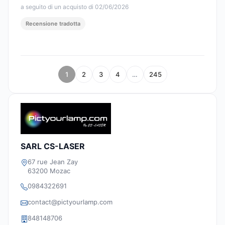
a seguito di un acquisto di 02/06/2026
Recensione tradotta
1
2
3
4
…
245
SARL CS-LASER
67 rue Jean Zay
63200 Mozac
0984322691
contact@pictyourlamp.com
848148706