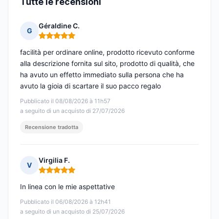
Tutte le recensioni
Géraldine C.
G
Nota: 5 su 5
facilità per ordinare online, prodotto ricevuto conforme
alla descrizione fornita sul sito, prodotto di qualità, che
ha avuto un effetto immediato sulla persona che ha
avuto la gioia di scartare il suo pacco regalo
Pubblicato il 08/08/2026 à 11h57
a seguito di un acquisto di 27/07/2026
Recensione tradotta
Virgilia F.
V
Nota: 5 su 5
In linea con le mie aspettative
Pubblicato il 06/08/2026 à 12h41
a seguito di un acquisto di 25/07/2026