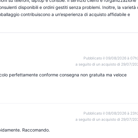
ni su telefoni, laptop e console. Il servizio clienti e l’organizzazione
nsulenti disponibili e ordini gestiti senza problemi. Inoltre, la varietà 
’imballaggio contribuiscono a un’esperienza di acquisto affidabile e
Pubblicato il 09/08/2026 à 07h
a seguito di un acquisto di 29/07/20
ticolo perfettamente conforme consegna non gratuita ma veloce
Pubblicato il 08/08/2026 à 23h
a seguito di un acquisto di 29/07/20
rapidamente. Raccomando.