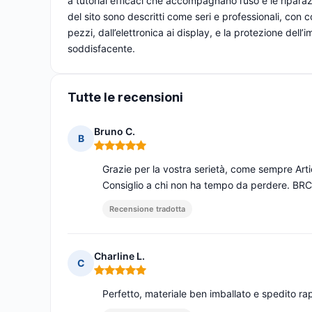
a tutorial efficaci che accompagnano l’uso e le riparazio
del sito sono descritti come seri e professionali, con co
pezzi, dall’elettronica ai display, e la protezione dell
soddisfacente.
Tutte le recensioni
Bruno C.
B
Nota: 5 su 5
Grazie per la vostra serietà, come sempre Ar
Consiglio a chi non ha tempo da perdere. BRC
Recensione tradotta
Charline L.
C
Nota: 5 su 5
Perfetto, materiale ben imballato e spedito 