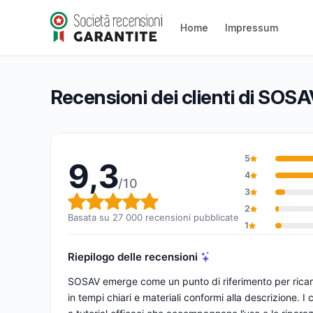
SOSAV
Home
Impressum
9,3/10
(27 000 recensioni)
Valutazione globale: 9,3 su 10
Recensioni dei clienti di SOS
5
9,3
4
/10
3
Valutazione globale: 9,3 su 1
2
Basata su 27 000 recensioni pubblicate
1
Riepilogo delle recensioni
SOSAV emerge come un punto di riferimento per ricamb
in tempi chiari e materiali conformi alla descrizione. I 