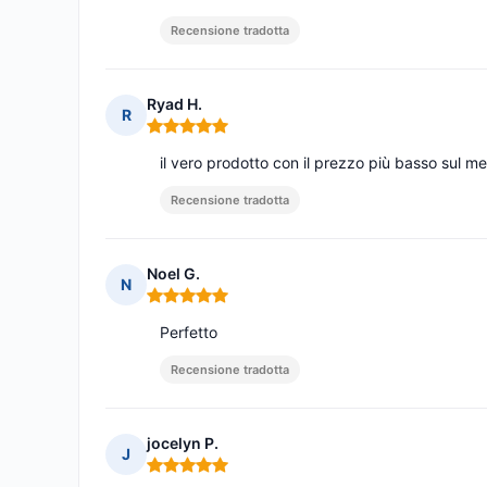
Recensione tradotta
Ryad H.
R
Nota: 5 su 5
il vero prodotto con il prezzo più basso sul m
Recensione tradotta
Noel G.
N
Nota: 5 su 5
Perfetto
Recensione tradotta
jocelyn P.
J
Nota: 5 su 5