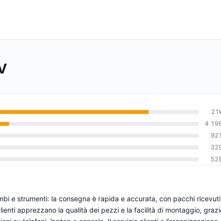
AV
21
4 19
92
0
32
52
i e strumenti: la consegna è rapida e accurata, con pacchi ricevuti
clienti apprezzano la qualità dei pezzi e la facilità di montaggio, grazi