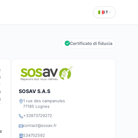
IT
Certificato di fiducia
k
6
1
SOSAV S.A.S
9
8
1 rue des campanules
77185 Lognes
+33973729272
contact@sosav.fr
e
534702592