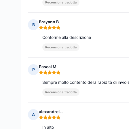
Recensione tradotta
Brayann B.
B
Nota: 5 su 5
Conforme alla descrizione
Recensione tradotta
Pascal M.
P
Nota: 5 su 5
Sempre molto contento della rapidità di invio e
Recensione tradotta
alexandre L.
A
Nota: 5 su 5
In alto