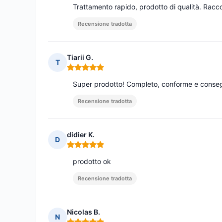
Trattamento rapido, prodotto di qualità. Rac
Recensione tradotta
Tiarii G.
T
Nota: 5 su 5
Super prodotto! Completo, conforme e consegn
Recensione tradotta
didier K.
D
Nota: 5 su 5
prodotto ok
Recensione tradotta
Nicolas B.
N