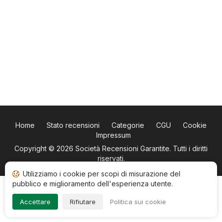
Home
Stato recensioni
Categorie
CGU
Cookie
Impressum
Copyright © 2026
Società Recensioni Garantite
. Tutti i diritti
riservati.
Utilizziamo i cookie per scopi di misurazione del
pubblico e miglioramento dell'esperienza utente.
Accettare
Rifiutare
Politica sui cookie