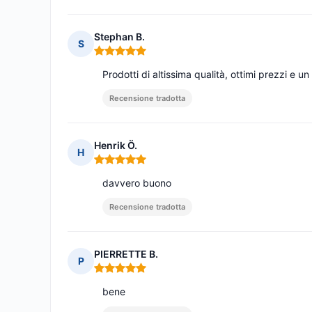
Stephan B.
S
Nota: 5 su 5
Prodotti di altissima qualità, ottimi prezzi e u
Recensione tradotta
Henrik Ö.
H
Nota: 5 su 5
davvero buono
Recensione tradotta
PIERRETTE B.
P
Nota: 5 su 5
bene