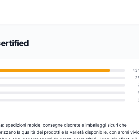
ertified
43
2
0
na: spedizioni rapide, consegne discrete e imballaggi sicuri che
orizzano la qualità dei prodotti e la varietà disponibile, con aromi vivid