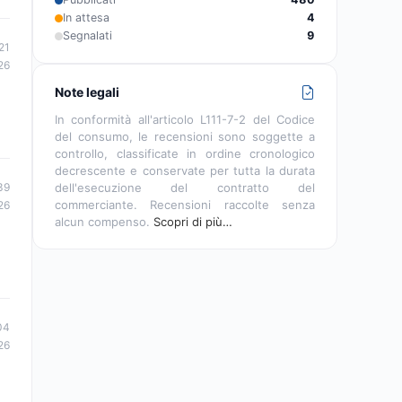
In attesa
4
Segnalati
9
21
26
Note legali
In conformità all'articolo L111-7-2 del Codice
del consumo, le recensioni sono soggette a
controllo, classificate in ordine cronologico
decrescente e conservate per tutta la durata
dell'esecuzione del contratto del
39
commerciante. Recensioni raccolte senza
26
alcun compenso.
Scopri di più…
04
26