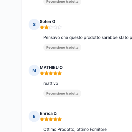
Recensione tradotta
Solen G.
S
Nota: 2 su 5
Pensavo che questo prodotto sarebbe stato più
Recensione tradotta
MATHIEU O.
M
Nota: 5 su 5
reattivo
Recensione tradotta
Enrica D.
E
Nota: 5 su 5
Ottimo Prodotto, ottimo Fornitore