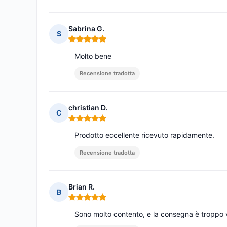
Sabrina G.
S
Nota: 5 su 5
Molto bene
Recensione tradotta
christian D.
C
Nota: 5 su 5
Prodotto eccellente ricevuto rapidamente.
Recensione tradotta
Brian R.
B
Nota: 5 su 5
Sono molto contento, e la consegna è troppo 