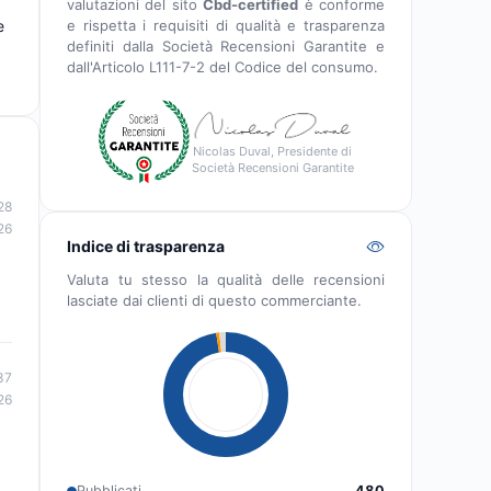
valutazioni del sito
Cbd-certified
è conforme
e rispetta i requisiti di qualità e trasparenza
e
definiti dalla Società Recensioni Garantite e
dall'Articolo L111-7-2 del Codice del consumo.
Nicolas Duval, Presidente di
Società Recensioni Garantite
28
26
Indice di trasparenza
Valuta tu stesso la qualità delle recensioni
lasciate dai clienti di questo commerciante.
37
26
Pubblicati
480