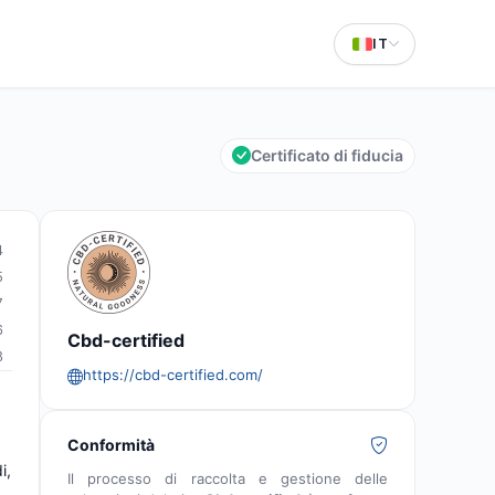
IT
Certificato di fiducia
4
5
7
6
Cbd-certified
8
https://cbd-certified.com/
Conformità
i,
Il processo di raccolta e gestione delle