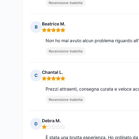
Recensione tradotta
Beatrice M.
B
Nota: 5 su 5
Non ho mai avuto alcun problema riguardo all'
Recensione tradotta
Chantal L.
C
Nota: 5 su 5
Prezzi attraenti, consegna curata e veloce acc
Recensione tradotta
Debra M.
D
Nota: 1 su 5
È stata una brutta esperienza. Ho ordinato da q