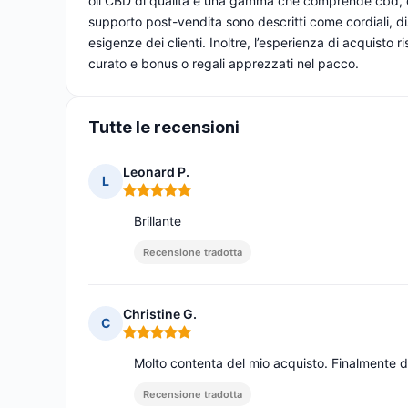
oli CBD di qualità e una gamma che comprende cbd, cbn
supporto post-vendita sono descritti come cordiali, dis
esigenze dei clienti. Inoltre, l’esperienza di acquisto 
curato e bonus o regali apprezzati nel pacco.
Tutte le recensioni
Leonard P.
L
Nota: 5 su 5
Brillante
Recensione tradotta
Christine G.
C
Nota: 5 su 5
Molto contenta del mio acquisto. Finalmente 
Recensione tradotta