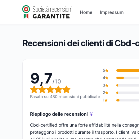
Cbd-certified
9,7/10
(480 recensioni)
Home
Impressum
Valutazione globale: 9,7 su 10
Recensioni dei clienti di Cbd-c
5
9,7
4
/10
3
Valutazione globale: 9,7 su 1
2
Basata su 480 recensioni pubblicate
1
Riepilogo delle recensioni
Cbd-certified offre una forte affidabilità nella conseg
proteggono i prodotti durante il trasporto. I clienti val