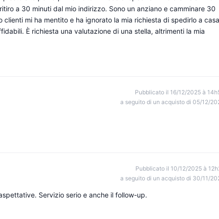
di ritiro a 30 minuti dal mio indirizzo. Sono un anziano e camminare 30
 clienti mi ha mentito e ha ignorato la mia richiesta di spedirlo a cas
dabili. È richiesta una valutazione di una stella, altrimenti la mia
Pubblicato il 16/12/2025 à 14h
a seguito di un acquisto di 05/12/20
Pubblicato il 10/12/2025 à 12h
a seguito di un acquisto di 30/11/20
pettative. Servizio serio e anche il follow-up.