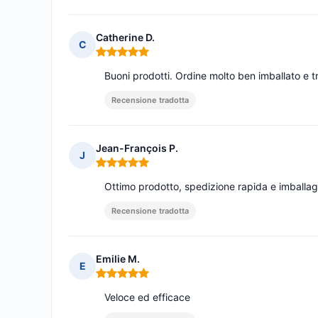
Catherine D.
C
Nota: 5 su 5
Buoni prodotti. Ordine molto ben imballato e
Recensione tradotta
Jean-François P.
J
Nota: 5 su 5
Ottimo prodotto, spedizione rapida e imballag
Recensione tradotta
Emilie M.
E
Nota: 5 su 5
Veloce ed efficace