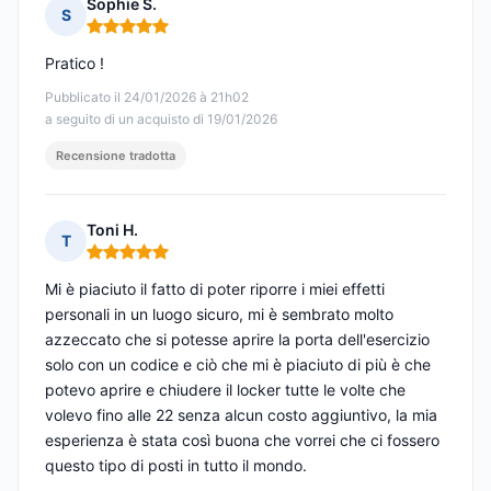
Sophie S.
S
Nota: 5 su 5
Pratico !
Pubblicato il 24/01/2026 à 21h02
a seguito di un acquisto di 19/01/2026
Recensione tradotta
Toni H.
T
Nota: 5 su 5
Mi è piaciuto il fatto di poter riporre i miei effetti
personali in un luogo sicuro, mi è sembrato molto
azzeccato che si potesse aprire la porta dell'esercizio
solo con un codice e ciò che mi è piaciuto di più è che
potevo aprire e chiudere il locker tutte le volte che
volevo fino alle 22 senza alcun costo aggiuntivo, la mia
esperienza è stata così buona che vorrei che ci fossero
questo tipo di posti in tutto il mondo.