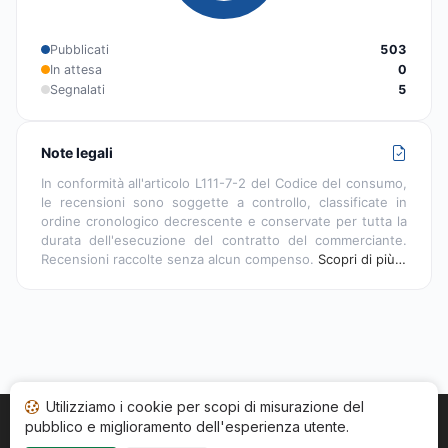
Pubblicati
503
In attesa
0
Segnalati
5
Note legali
In conformità all'articolo L111-7-2 del Codice del consumo,
le recensioni sono soggette a controllo, classificate in
ordine cronologico decrescente e conservate per tutta la
durata dell'esecuzione del contratto del commerciante.
Recensioni raccolte senza alcun compenso.
Scopri di più…
Utilizziamo i cookie per scopi di misurazione del
pubblico e miglioramento dell'esperienza utente.
Home
Stato recensioni
Categorie
CGU
Cookie