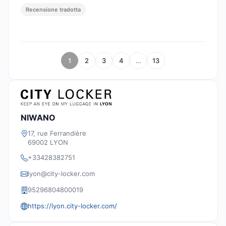
Recensione tradotta
1
2
3
4
…
13
NIWANO
17, rue Ferrandière
69002 LYON
+33428382751
lyon@city-locker.com
95296804800019
https://lyon.city-locker.com/