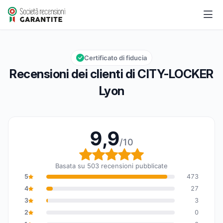
CITY-LOCKER Lyon
9,9/10
Valutazione globale: 9,9 su 10
Certificato di fiducia
Recensioni dei clienti di CITY-LOCKER
Lyon
9,9
/10
Valutazione globale: 9,
Basata su 503 recensioni pubblicate
5
473
4
27
3
3
2
0