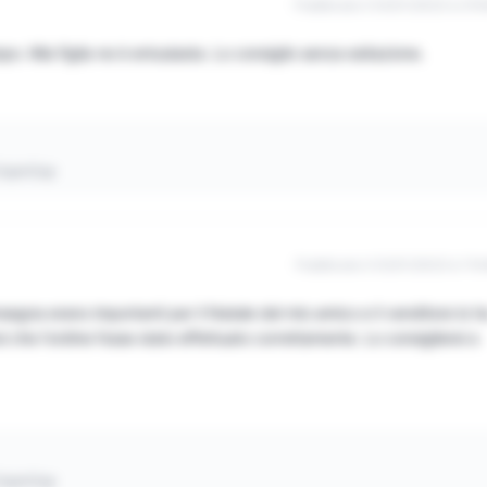
Pubblicato il 04/01/2023 à 21h
o. Mia figlia ne è entusiasta. Lo consiglio senza esitazione.
 CopnCop
Pubblicato il 03/01/2023 à 11h
segna erano importanti per il Natale del mio amico e il venditore lo h
i che l'ordine fosse stato effettuato correttamente. Lo consiglierei a
 CopnCop