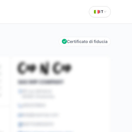
IT
Certificato di fiducia
2
9
2
SAS WIP COMPANY
2
58 rue defrance
4
94300 Vincennes
0650379604
help@copncop.com
90071038500015