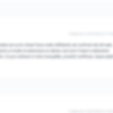
Pubblicato il 30/12/2022 à 17h
ete ad occhi chiusi! Sono molto diffidente nei confronti dei siti web,
re un livello di attenzione al cliente così raro! Il team è altamente
. Si può ordinare in tutta tranquillità, prodotti certificati, impeccabili
Pubblicato il 28/12/2022 à 10h