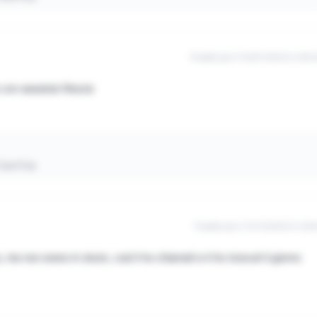
Pubblicato il 02/01/2023 à 20h
con assoluta fiducia
 CopnCop
Pubblicato il 31/12/2022 à 22h
 ma non erano in stock, così li ho chiamati e li ho ricevuti il giorno