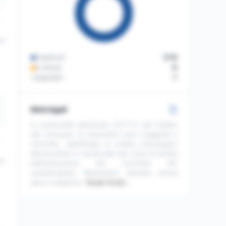
34
Pubblicati
219
In attesa
0
Segnalati
1
Note legali
In conformità all'articolo L111-7-2 del Codice
del consumo, le recensioni sono soggette a
controllo, classificate in ordine cronologico
decrescente e conservate per tutta la durata
41
dell'esecuzione del contratto del
commerciante. Recensioni raccolte senza
alcun compenso.
Scopri di più…