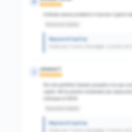
A
Nota: 5 su 5
Ordinato senza problemi e ricevuto 2 giorni dop
Recensione tradotta
Risposta di CopnCop
Grazie per il vostro messaggio. A presto da
Johanne T.
J
Nota: 5 su 5
Più che perfetto! Questo acquisto e la sua con
capito. Mi ha persino richiamato per assicurars
chiunque al 200%.
Recensione tradotta
Risposta di CopnCop
Grazie per il vostro messaggio. A presto da