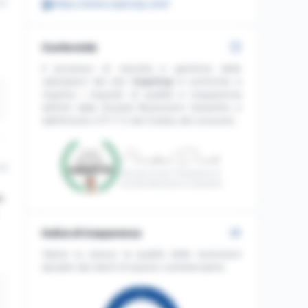
50
https://www.copncop.com/
Conformità
Il processo di raccolta e gestione delle
valutazioni del sito
CopnCop
è conforme e
rispetta i requisiti di qualità e trasparenza
definiti dalla Società Recensioni Garantite e
dall'Articolo L111-7-2 del Codice del consumo.
48
Nicolas Duval, Presidente di
Società Recensioni Garantite
a
Indice di trasparenza
Valuta tu stesso la qualità delle recensioni
lasciate dai clienti di questo commerciante.