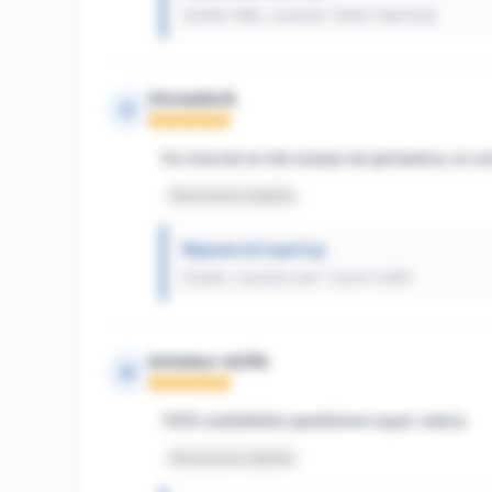
Grazie mille, a presto Team CopnCop
Christelle B.
C
Nota: 5 su 5
Ho ricevuto le mie scarpe da ginnastica, la c
Recensione tradotta
Risposta di CopnCop
Grazie, a presto per i nuovi ordini
Acheteur vérifié
A
Nota: 5 su 5
100% soddisfatto.spedizione super veloce
Recensione tradotta