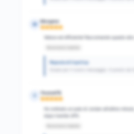
Morgane
M
Nota: 5 su 5
Veloce ed efficiente! Raccomando questo sito 
Recensione tradotta
Risposta di CopnCop
Grazie per il vostro messaggio. A presto da
Youssef B.
Y
Nota: 5 su 5
Ho ordinato un paio di Jordan all'ultimo minuto,
dopo tramite UPS.
Recensione tradotta