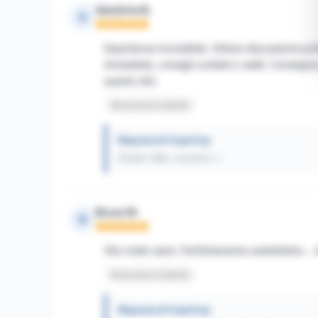
Sandrine B.
S
Nota: 5 su 5
Esperienza incredibile. Ottima discussione prima
immediata, consigli cordiali e validi. Consegn
questo sito.
Recensione tradotta
Risposta di CopnCop
Grazie mille, a presto :)
Bruce W.
B
Nota: 5 su 5
Sito molto serio. Perfettamente soddisfatto... 
Recensione tradotta
Risposta di CopnCop