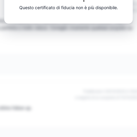
Pubblicato il 12/11/2022 à 17h
Questo certificato di fiducia non è più disponibile.
a seguito di un acquisto di 03/11/20
 dell'acquisto con il servizio clienti in merito al modello. Risposta
a perfetta e molto veloce. Consiglio vivamente qualsiasi acquisto su
Pubblicato il 25/10/2022 à 10h
a seguito di un acquisto di 10/10/20
ottimo follow-up.