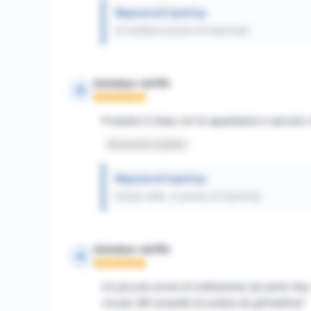
Risposta di CopnCop
Ci vediamo presto al CopnCop!
Acheteur vérifié
A
Nota: 5 su 5
Prodotto in linea con le aspettative e servizio 
Recensione tradotta
Risposta di CopnCop
Grazie mille. A presto al CopnCop
Acheteur vérifié
A
Nota: 5 su 5
Un piccolo errore di ordinazione da parte mia
voi per altri acquisti di scarpe da ginnastica?