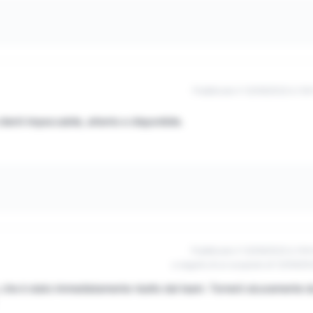
Pubblicato il 12/09/2022 à 12h
clienti impeccabile, attento e disponibile.
Pubblicato il 12/09/2022 à 10h
a seguito di un acquisto di 12/09/20
, che è stato immediatamente risolto dal team. Tornerò sicuramente 