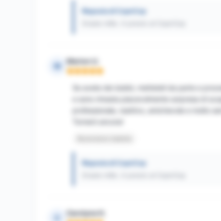
Risposta di CopnCop
Grazie mille. A presto al CopnCop
Marion U.
M
Nota: 5 su 5
Se avete dei dubbi, metteteli da parte e proced
e sono rimasta piacevolmente sorpresa di scopri
professionale, reattivo, amichevole e molto serio
Tornerò ancora!
Recensione tradotta
Risposta di CopnCop
Grazie mille. A presto al CopnCop
Carolyne H.
C