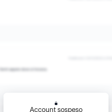
Pubblicato il 22/12/2022 à 21h
 farmi sapere dove si trovava.
Account sospeso