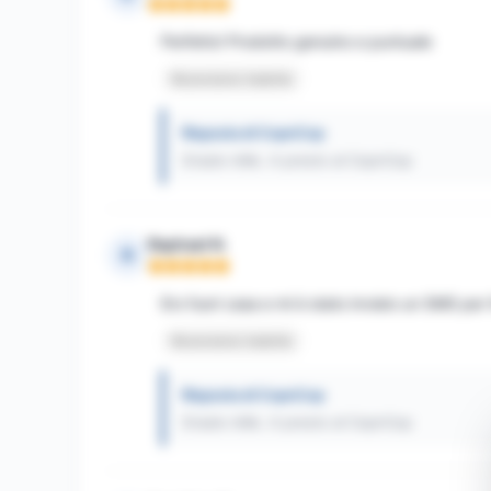
Nota: 5 su 5
Perfetto! Prodotto genuino e puntuale
Recensione tradotta
Risposta di CopnCop
Grazie mille. A presto al CopnCop
Raphael N.
R
Nota: 5 su 5
Ero fuori casa e mi è stato inviato un SMS per
Recensione tradotta
Risposta di CopnCop
Grazie mille. A presto al CopnCop