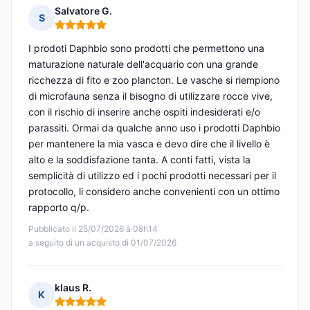
Salvatore G.
S
Nota: 5 su 5
I prodoti Daphbio sono prodotti che permettono una
maturazione naturale dell'acquario con una grande
ricchezza di fito e zoo plancton. Le vasche si riempiono
di microfauna senza il bisogno di utilizzare rocce vive,
con il rischio di inserire anche ospiti indesiderati e/o
parassiti. Ormai da qualche anno uso i prodotti Daphbio
per mantenere la mia vasca e devo dire che il livello è
alto e la soddisfazione tanta. A conti fatti, vista la
semplicità di utilizzo ed i pochi prodotti necessari per il
protocollo, li considero anche convenienti con un ottimo
rapporto q/p.
Pubblicato il 25/07/2026 à 08h14
a seguito di un acquisto di 01/07/2026
klaus R.
K
Nota: 5 su 5