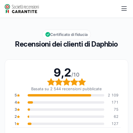
Daphbio
9,2/10
Valutazione globale: 9,2 su 10
Certificato di fiducia
Recensioni dei clienti di Daphbio
9,2
/10
Valutazione globale: 9,
Basata su 2 544 recensioni pubblicate
5
2 109
4
171
3
75
2
62
1
127