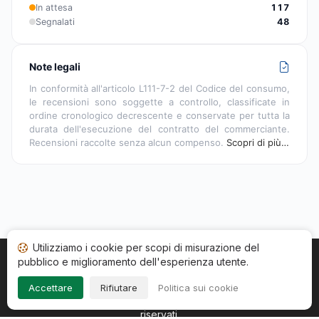
In attesa
117
Segnalati
48
Note legali
In conformità all'articolo L111-7-2 del Codice del consumo,
le recensioni sono soggette a controllo, classificate in
ordine cronologico decrescente e conservate per tutta la
durata dell'esecuzione del contratto del commerciante.
Recensioni raccolte senza alcun compenso.
Scopri di più…
Utilizziamo i cookie per scopi di misurazione del
pubblico e miglioramento dell'esperienza utente.
Home
Stato recensioni
Categorie
CGU
Cookie
Impressum
Accettare
Rifiutare
Politica sui cookie
Copyright © 2026
Società Recensioni Garantite
. Tutti i diritti
riservati.