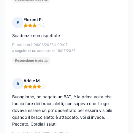
Florent P.
F
Nota: 3 su 5
Scadenze non rispettate
Pubblicato il 06/06/2026 à 09h17
a seguito di un acquisto di 19/05/2026
Recensione tradotta
Adèle M.
A
Nota: 4 su 5
Buongiorno, ho pagato un BAT, è la prima volta che
faccio fare dei braccialetti, non sapevo che il logo
doveva essere un po' decentrato per essere visibile
quando il braccialetto è attaccato, voi sì invece.
Peccato. Cordiali saluti