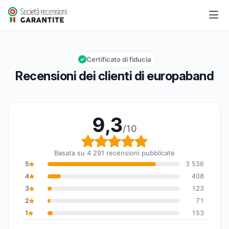
europaband
9,3/10
Valutazione globale: 9,3 su 10
Certificato di fiducia
Recensioni dei clienti di europaband
9,3
/10
Valutazione globale: 9,
Basata su 4 291 recensioni pubblicate
5
3 536
4
408
3
123
2
71
1
153