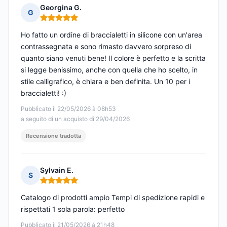
Georgina G.
G
Nota: 5 su 5
Ho fatto un ordine di braccialetti in silicone con un'area
contrassegnata e sono rimasto davvero sorpreso di
quanto siano venuti bene! Il colore è perfetto e la scritta
si legge benissimo, anche con quella che ho scelto, in
stile calligrafico, è chiara e ben definita. Un 10 per i
braccialetti! :)
Pubblicato il 22/05/2026 à 08h53
a seguito di un acquisto di 29/04/2026
Recensione tradotta
Sylvain E.
S
Nota: 5 su 5
Catalogo di prodotti ampio Tempi di spedizione rapidi e
rispettati 1 sola parola: perfetto
Pubblicato il 21/05/2026 à 21h48