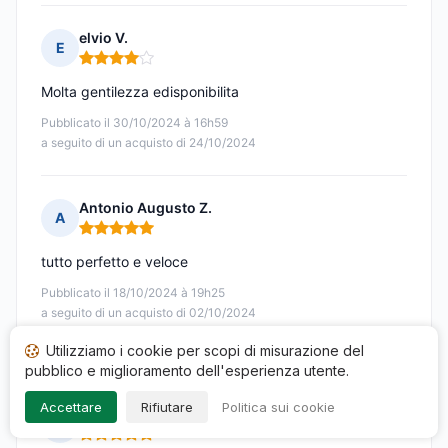
elvio V.
E
Nota: 4 su 5
Molta gentilezza edisponibilita
Pubblicato il 30/10/2024 à 16h59
a seguito di un acquisto di 24/10/2024
Antonio Augusto Z.
A
Nota: 5 su 5
tutto perfetto e veloce
Pubblicato il 18/10/2024 à 19h25
a seguito di un acquisto di 02/10/2024
Recensione tradotta
Utilizziamo i cookie per scopi di misurazione del
pubblico e miglioramento dell'esperienza utente.
Accettare
Rifiutare
Politica sui cookie
Gino T.
G
Nota: 5 su 5