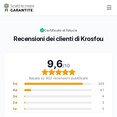
Krosfou
9,6/10
Valutazione globale: 9,6 su 10
Certificato di fiducia
Recensioni dei clienti di Krosfou
9,6
/10
Valutazione globale: 9,6
Basata su 402 recensioni pubblicate
5
349
4
41
3
4
2
3
1
5