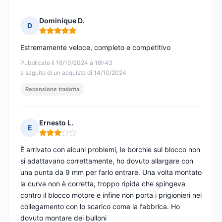
Dominique D.
D
Nota: 5 su 5
Estremamente veloce, completo e competitivo
Pubblicato il 16/10/2024 à 18h43
a seguito di un acquisto di 14/10/2024
Recensione tradotta
Ernesto L.
E
Nota: 3 su 5
È arrivato con alcuni problemi, le borchie sul blocco non
si adattavano correttamente, ho dovuto allargare con
una punta da 9 mm per farlo entrare. Una volta montato
la curva non è corretta, troppo ripida che spingeva
contro il blocco motore e infine non porta i prigionieri nel
collegamento con lo scarico come la fabbrica. Ho
dovuto montare dei bulloni