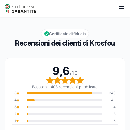
Krosfou
9,6/10
Valutazione globale: 9,6 su 10
Certificato di fiducia
Recensioni dei clienti di Krosfou
9,6
/10
Valutazione globale: 9,6
Basata su 403 recensioni pubblicate
5
349
4
41
3
4
2
3
1
6