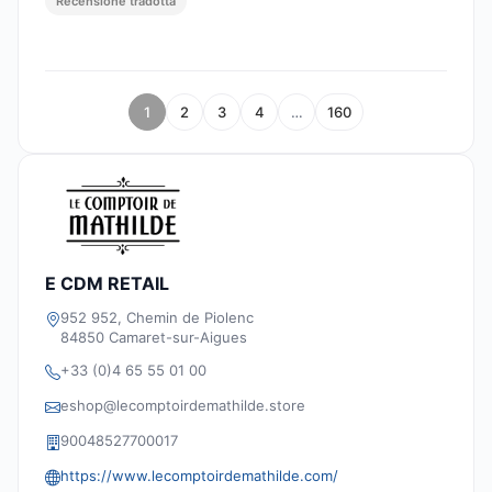
Recensione tradotta
1
2
3
4
…
160
E CDM RETAIL
952 952, Chemin de Piolenc
84850 Camaret-sur-Aigues
+33 (0)4 65 55 01 00
eshop@lecomptoirdemathilde.store
90048527700017
https://www.lecomptoirdemathilde.com/