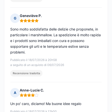
Geneviève P.
G
Nota: 5 su 5
Sono molto soddisfatta delle delizie che proponete, in
particolare i marshmallow. La spedizione è molto rapida
e i prodotti sono imballati con cura e possono
sopportare gli urti e le temperature estive senza
problemi.
Pubblicato il 18/07/2026 à 20h58
a seguito di un acquisto di 06/07/2026
Recensione tradotta
Anne-Lucie C.
A
Nota: 4 su 5
Un po' caro, diciamo! Ma buone idee regalo
Pubblicato il 18/07/2026 à 12h00