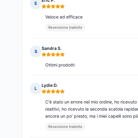
Eric P.
E
Nota: 5 su 5
Veloce ed efficace
Recensione tradotta
Sandra S.
S
Nota: 5 su 5
Ottimi prodotti
Lydie D.
L
Nota: 5 su 5
C'è stato un errore nel mio ordine, ho ricevuto 
reattivi, ho ricevuto la seconda scatola rapida
ancora un po' presto, ma i miei capelli sono pi
Recensione tradotta