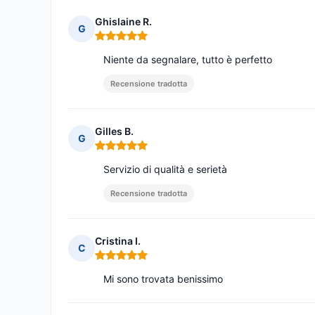
Ghislaine R.
G
Nota: 5 su 5
Niente da segnalare, tutto è perfetto
Recensione tradotta
Gilles B.
G
Nota: 5 su 5
Servizio di qualità e serietà
Recensione tradotta
Cristina I.
C
Nota: 5 su 5
Mi sono trovata benissimo