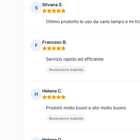
Silvana S.
S
Nota: 5 su 5
Ottimo prodotto lo uso da vario tempo e mi t
Francesc B.
F
Nota: 5 su 5
Servizio rapido ed efficiente
Recensione tradotta
Helene C.
H
Nota: 5 su 5
Prodotti molto buoni e sito molto buono
Recensione tradotta
Helene O.