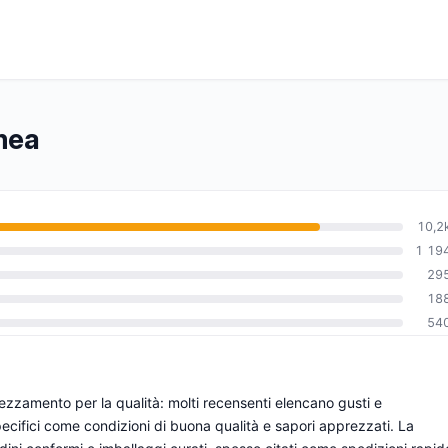
imea
10,2
1 19
29
0
18
54
rezzamento per la qualità: molti recensenti elencano gusti e
ecifici come condizioni di buona qualità e sapori apprezzati. La