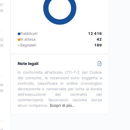
57
26
Pubblicati
12 416
In attesa
42
32
Segnalati
189
26
Note legali
In conformità all'articolo L111-7-2 del Codice
del consumo, le recensioni sono soggette a
controllo, classificate in ordine cronologico
16
decrescente e conservate per tutta la durata
26
dell'esecuzione del contratto del
commerciante. Recensioni raccolte senza
alcun compenso.
Scopri di più…