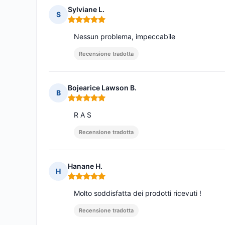
Sylviane L.
S
Nota: 5 su 5
Nessun problema, impeccabile
Recensione tradotta
Bojearice Lawson B.
B
Nota: 5 su 5
R A S
Recensione tradotta
Hanane H.
H
Nota: 5 su 5
Molto soddisfatta dei prodotti ricevuti !
Recensione tradotta