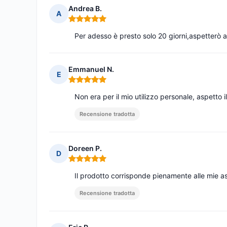
Andrea B.
A
Nota: 5 su 5
Per adesso è presto solo 20 giorni,aspetterò 
Emmanuel N.
E
Nota: 5 su 5
Non era per il mio utilizzo personale, aspetto 
Recensione tradotta
Doreen P.
D
Nota: 5 su 5
Il prodotto corrisponde pienamente alle mie as
Recensione tradotta