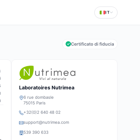
IT
Certificato di fiducia
k
4
5
Laboratoires Nutrimea
8
6 rue dombasle
0
75015 Paris
+32(0)2 640 48 02
support@nutrimea.com
539 390 633