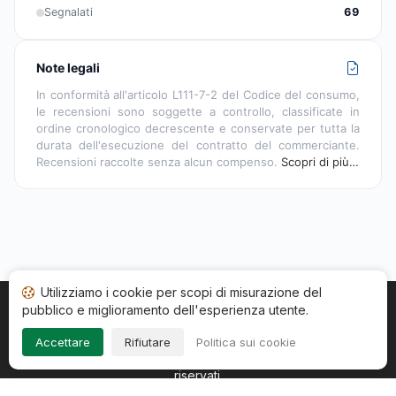
Segnalati
69
Note legali
In conformità all'articolo L111-7-2 del Codice del consumo,
le recensioni sono soggette a controllo, classificate in
ordine cronologico decrescente e conservate per tutta la
durata dell'esecuzione del contratto del commerciante.
Recensioni raccolte senza alcun compenso.
Scopri di più…
Utilizziamo i cookie per scopi di misurazione del
pubblico e miglioramento dell'esperienza utente.
Home
Stato recensioni
Categorie
CGU
Cookie
Impressum
Accettare
Rifiutare
Politica sui cookie
Copyright © 2026
Società Recensioni Garantite
. Tutti i diritti
riservati.