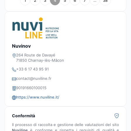
1
2
3
4
5
6
7
…
38
Nuvinov
264 Route de Davayé
71850 Charnay-lès-Mâcon
+33 6 17 43 95 91
contact@nuviline.fr
90191660100015
https://www.nuviline.it/
Conformità
Il processo di raccolta e gestione delle valutazioni del sito
Nuviline
è conforme e rispetta i requisiti di qualità e