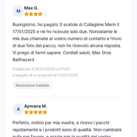
Max G.
M
Nota: 4 su 5
Buongiorno, ho pagato 3 scatole di Collagène Marin il
17/01/2025 e ne ho ricevute solo due. Nonostante le
mie due chiamate al vostro numero di contatto e l'invio
di due foto del pacco, non ho ricevuto alcuna risposta.
Vi prego di farmi sapere. Cordiali saluti, Max Gros
Balthazard
Pubblicato il 24/03/2025 à 07h01
a seguito di un acquisto di 13/01/2025
Recensione tradotta
Aymane M.
A
Nota: 5 su 5
Perfetto, ordino per mia madre, e ricevo i pacchi
rapidamente e i prodotti sono di qualità. Non cambiate
nulla per favore, e grazie per la qualità del vostro