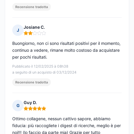
Recensione tradotta
Josiane C.
J
Nota: 2 su 5
Buongiorno, non ci sono risultati positivi per il momento,
continuo a vedere, rimane molto costoso da acquistare
per pochi risultati.
Pubblicato il 12/02/2025 à 08h38
a seguito di un acquisto di 03/12/2024
Recensione tradotta
Guy D.
G
Nota: 5 su 5
Ottimo collagene, nessun cattivo sapore, abbiamo
fiducia: più raccogliete i digest di ricerche, meglio è per
noi!!! (lo faccio da parte mia) Grazie per tutto