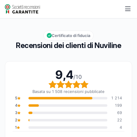
Nuviline
9,4/10
Valutazione globale: 9,4 su 10
Certificato di fiducia
Recensioni dei clienti di Nuviline
9,4
/10
Valutazione globale: 9,
Basata su 1 508 recensioni pubblicate
5
1 214
4
199
3
69
2
22
1
4