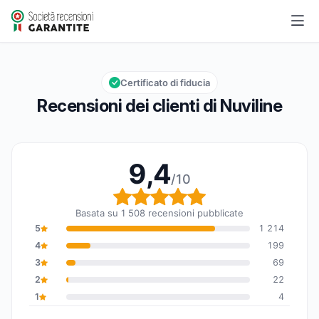
Nuviline
9,4/10
Valutazione globale: 9,4 su 10
Certificato di fiducia
Recensioni dei clienti di Nuviline
9,4
/10
Valutazione globale: 9,
Basata su 1 508 recensioni pubblicate
5
1 214
4
199
3
69
2
22
1
4