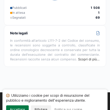
Pubblicati
1 508
In attesa
1
Segnalati
69
Note legali
In conformità all'articolo L111-7-2 del Codice del consumo,
le recensioni sono soggette a controllo, classificate in
ordine cronologico decrescente e conservate per tutta la
durata dell'esecuzione del contratto del commerciante.
Recensioni raccolte senza alcun compenso.
Scopri di più…
Utilizziamo i cookie per scopi di misurazione del
pubblico e miglioramento dell'esperienza utente.
Home
Stato recensioni
Categorie
CGU
Cookie
Impressum
Accettare
Rifiutare
Politica sui cookie