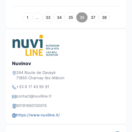
1
…
33
34
35
36
37
38
Nuvinov
264 Route de Davayé
71850 Charnay-lès-Mâcon
+33 6 17 43 95 91
contact@nuviline.fr
90191660100015
https://www.nuviline.it/