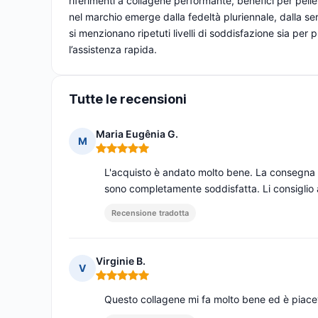
riferimenti a collagene performante, benefici per pelle
nel marchio emerge dalla fedeltà pluriennale, dalla seri
si menzionano ripetuti livelli di soddisfazione sia per p
l’assistenza rapida.
Tutte le recensioni
Maria Eugênia G.
M
Nota: 5 su 5
L'acquisto è andato molto bene. La consegna è 
sono completamente soddisfatta. Li consiglio a
Recensione tradotta
Virginie B.
V
Nota: 5 su 5
Questo collagene mi fa molto bene ed è piacev