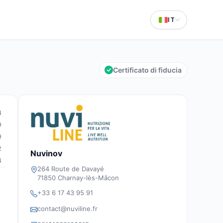
IT
Certificato di fiducia
4
9
9
2
Nuvinov
4
264 Route de Davayé
71850 Charnay-lès-Mâcon
+33 6 17 43 95 91
contact@nuviline.fr