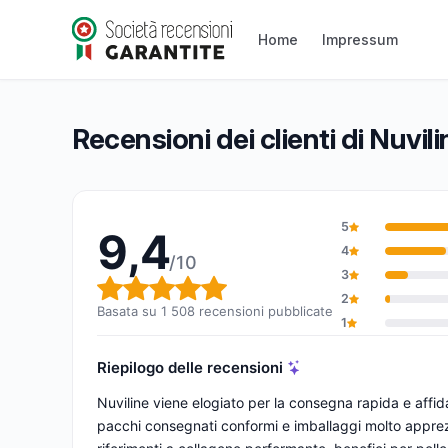
Nuviline
9,4/10
(1 508 recensioni)
Home
Impressum
Valutazione globale: 9,4 su 10
Recensioni dei clienti di Nuvili
5
9,4
4
/10
3
Valutazione globale: 9,4 su 1
2
Basata su 1 508 recensioni pubblicate
1
Riepilogo delle recensioni
Nuviline viene elogiato per la consegna rapida e affi
pacchi consegnati conformi e imballaggi molto apprezzati