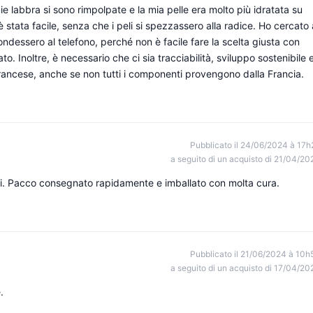
e labbra si sono rimpolpate e la mia pelle era molto più idratata su
è stata facile, senza che i peli si spezzassero alla radice. Ho cercato 
ndessero al telefono, perché non è facile fare la scelta giusta con
o. Inoltre, è necessario che ci sia tracciabilità, sviluppo sostenibile 
francese, anche se non tutti i componenti provengono dalla Francia.
Pubblicato il 24/06/2024 à 17h
a seguito di un acquisto di 21/04/20
enti. Pacco consegnato rapidamente e imballato con molta cura.
Pubblicato il 21/06/2024 à 10h
a seguito di un acquisto di 17/04/20
.