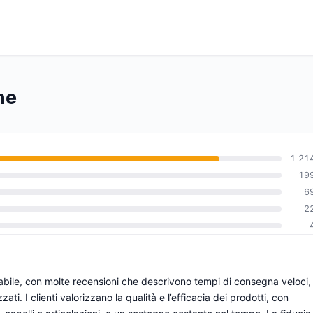
ne
1 21
19
6
0
2
dabile, con molte recensioni che descrivono tempi di consegna veloci,
. I clienti valorizzano la qualità e l’efficacia dei prodotti, con