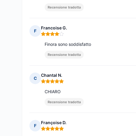
Recensione tradotta
Francoise G.
F
Nota: 4 su 5
Finora sono soddisfatto
Recensione tradotta
Chantal N.
C
Nota: 5 su 5
CHIARO
Recensione tradotta
Françoise D.
F
Nota: 5 su 5