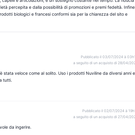
, capelli e articolazioni, e un sostegno costante nel tempo. La fiducia
età percepita e dalla possibilità di promozioni e premi fedeltà. Infine
rodotti biologici e francesi conformi sia per la chiarezza del sito e
Pubblicato il 03/07/2024 à 03h
a seguito di un acquisto di 28/04/20
stata veloce come al solito. Uso i prodotti Nuviline da diversi anni e
 tutti.
Pubblicato il 02/07/2024 à 19h
a seguito di un acquisto di 27/04/20
ole da ingerire.