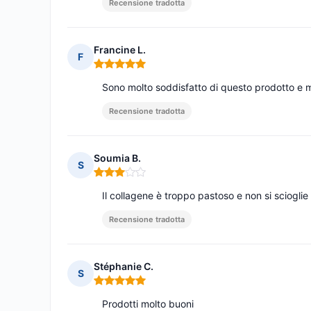
Recensione tradotta
Francine L.
F
Nota: 5 su 5
Sono molto soddisfatto di questo prodotto e m
Recensione tradotta
Soumia B.
S
Nota: 3 su 5
Il collagene è troppo pastoso e non si sciogli
Recensione tradotta
Stéphanie C.
S
Nota: 5 su 5
Prodotti molto buoni