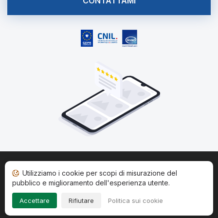
CONTATTAMI
Home
Stato recensioni
Categorie
CGU
Cookie
Utilizziamo i cookie per scopi di misurazione del
Impressum
pubblico e miglioramento dell'esperienza utente.
Copyright © 2026
Società Recensioni Garantite
. Tutti i diritti
Accettare
Rifiutare
Politica sui cookie
riservati.