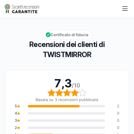
TWISTMIRROR
7,3/10
Valutazione globale: 7,3 su 10
Certificato di fiducia
Recensioni dei clienti di
TWISTMIRROR
7,3
/10
Valutazione globale: 7,3
Basata su 3 recensioni pubblicate
5
2
4
0
3
0
2
0