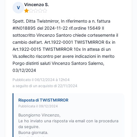
Vincenzo S.
V
Nota: 1 su 5
Spett. Ditta Twistmirror, In riferimento a n. fattura
#IN018895 del 2024-11-22 rif.ordine 15649 Il
sottoscritto Vincenzo Santoro chiede cortesemente il
cambio dell'art. Art.1922-0001 TWISTMIRROR 6x in
Art.1922-0015 TWISTMIRROR 10x In attesa di un
Vs.sollecito riscontro per avere indicazioni in merito
Porgo distinti saluti Vincenzo Santoro Salerno,
03/12/2024
Pubblicato il 06/12/2024 à 12h04
a seguito di un acquisto di 22/11/2024
Risposta di TWISTMIRROR
Pubblicata il 09/12/2024
Buongiorno Vincenzo,
Le ho inviato una risposta via email con la procedura
da seguire.
Buona giornata.