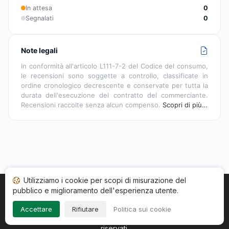
In attesa
0
Segnalati
0
Note legali
In conformità all'articolo L111-7-2 del Codice del consumo,
le recensioni sono soggette a controllo, classificate in
ordine cronologico decrescente e conservate per tutta la
durata dell'esecuzione del contratto del commerciante.
Recensioni raccolte senza alcun compenso.
Scopri di più…
Utilizziamo i cookie per scopi di misurazione del
pubblico e miglioramento dell'esperienza utente.
Home
Stato recensioni
Categorie
CGU
Cookie
Impressum
Accettare
Rifiutare
Politica sui cookie
Copyright © 2026
Società Recensioni Garantite
. Tutti i diritti
riservati.