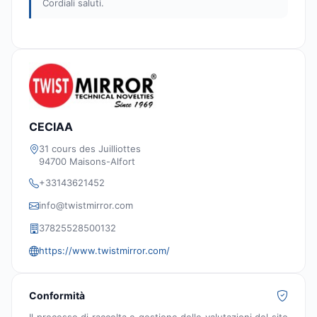
Cordiali saluti.
CECIAA
31 cours des Juilliottes
94700 Maisons-Alfort
+33143621452
info@twistmirror.com
37825528500132
https://www.twistmirror.com/
Conformità
Il processo di raccolta e gestione delle valutazioni del sito