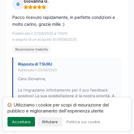
Giovanna G.
G
Nota: 5 su 5
Pacco ricevuto rapidamente, in perfette condizioni e
molto carino, grazie mille :)
Pubblicato il 21/08/2025 à 11h00
a seguito di un acquisto di 09/08/2025
Recensione tradotta
Risposta di TSURU
Pubblicata il 25/08/2025
Cara Giovanna,
La ringraziamo infinitamente per il suo feedback
positivo! La sua soddisfazione è la nostra priorità. A
presto su TSURU!
Utilizziamo i cookie per scopi di misurazione del
pubblico e miglioramento dell'esperienza utente.
Cordiali saluti,
Il team di TSURU
Accettare
Rifiutare
Politica sui cookie