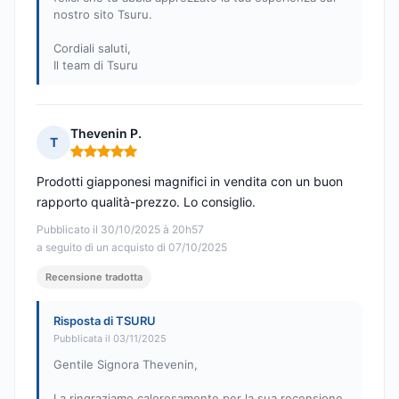
nostro sito Tsuru.
Cordiali saluti,
Il team di Tsuru
Thevenin P.
T
Nota: 5 su 5
Prodotti giapponesi magnifici in vendita con un buon
rapporto qualità-prezzo. Lo consiglio.
Pubblicato il 30/10/2025 à 20h57
a seguito di un acquisto di 07/10/2025
Recensione tradotta
Risposta di TSURU
Pubblicata il 03/11/2025
Gentile Signora Thevenin,
La ringraziamo calorosamente per la sua recensione