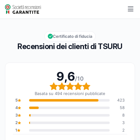
TSURU
9,6/10
Valutazione globale: 9,6 su 10
Certificato di fiducia
Recensioni dei clienti di TSURU
9,6
/10
Valutazione globale: 9,6
Basata su 494 recensioni pubblicate
5
423
4
58
3
8
2
3
1
2