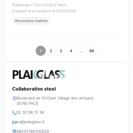
Pubblicato il 15/07/2026 à 15h41
a seguito di un acquisto di 24/05/2026
Recensione tradotta
1
2
3
4
…
86
Collaborative steel
Boulevard de l\\\'Odet Village des artisans
35740 PACE
02 30 96 31 56
sc@plakglass.it
48035748200029