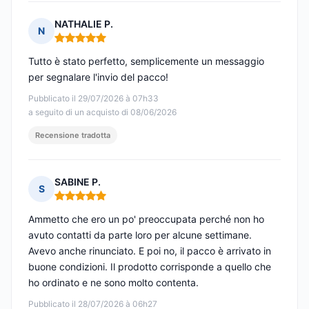
NATHALIE P.
N
Nota: 5 su 5
Tutto è stato perfetto, semplicemente un messaggio
per segnalare l'invio del pacco!
Pubblicato il 29/07/2026 à 07h33
a seguito di un acquisto di 08/06/2026
Recensione tradotta
SABINE P.
S
Nota: 5 su 5
Ammetto che ero un po' preoccupata perché non ho
avuto contatti da parte loro per alcune settimane.
Avevo anche rinunciato. E poi no, il pacco è arrivato in
buone condizioni. Il prodotto corrisponde a quello che
ho ordinato e ne sono molto contenta.
Pubblicato il 28/07/2026 à 06h27