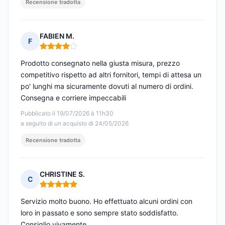
Recensione tradotta
FABIEN M.
F
Nota: 4 su 5
Prodotto consegnato nella giusta misura, prezzo
competitivo rispetto ad altri fornitori, tempi di attesa un
po' lunghi ma sicuramente dovuti al numero di ordini.
Consegna e corriere impeccabili
Pubblicato il 19/07/2026 à 11h30
a seguito di un acquisto di 24/05/2026
Recensione tradotta
CHRISTINE S.
C
Nota: 5 su 5
Servizio molto buono. Ho effettuato alcuni ordini con
loro in passato e sono sempre stato soddisfatto.
Consiglio vivamente. .