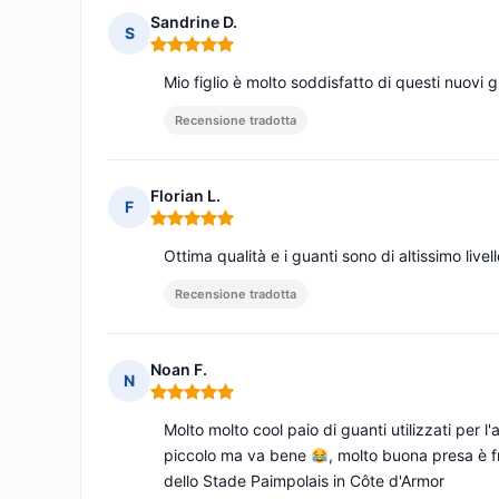
Sandrine D.
S
Nota: 5 su 5
Mio figlio è molto soddisfatto di questi nuovi g
Recensione tradotta
Florian L.
F
Nota: 5 su 5
Ottima qualità e i guanti sono di altissimo livel
Recensione tradotta
Noan F.
N
Nota: 5 su 5
Molto molto cool paio di guanti utilizzati per
piccolo ma va bene
, molto buona presa è 
dello Stade Paimpolais in Côte d'Armor