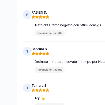
FABIEN D.
F
Nota: 5 su 5
Tutto ok! Ottimo negozio con ottimi consigli...
Recensione tradotta
Sabrina S.
S
Nota: 5 su 5
Ordinato in fretta e ricevuto in tempo per Na
Recensione tradotta
Tamara S.
T
Nota: 5 su 5
Top