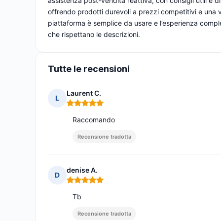
assistenza post-vendita reattiva, con consigli utili e d
offrendo prodotti durevoli a prezzi competitivi e una va
piattaforma è semplice da usare e l’esperienza compl
che rispettano le descrizioni.
Tutte le recensioni
Laurent C.
L
Nota: 5 su 5
Raccomando
Recensione tradotta
denise A.
D
Nota: 5 su 5
Tb
Recensione tradotta