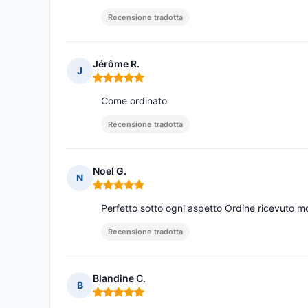
Recensione tradotta
Jérôme R.
J
Nota: 5 su 5
Come ordinato
Recensione tradotta
Noel G.
N
Nota: 5 su 5
Perfetto sotto ogni aspetto Ordine ricevuto 
Recensione tradotta
Blandine C.
B
Nota: 5 su 5