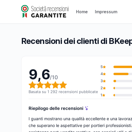
BKeeper Gloves
9,6/10
(1 292 recensioni)
Home
Impressum
Valutazione globale: 9,6 su 10
Recensioni dei clienti di BKee
5
9,6
4
/10
3
Valutazione globale: 9,6 su 1
2
Basata su 1 292 recensioni pubblicate
1
Riepilogo delle recensioni
I guanti mostrano una qualità eccellente e una lavoraz
che superano le aspettative per portieri professionisti. 