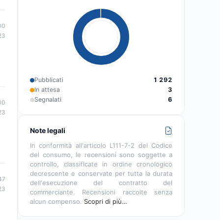
00
23
Pubblicati
1 292
In attesa
3
Segnalati
6
00
23
Note legali
In conformità all'articolo L111-7-2 del Codice
del consumo, le recensioni sono soggette a
controllo, classificate in ordine cronologico
decrescente e conservate per tutta la durata
47
dell'esecuzione del contratto del
23
commerciante. Recensioni raccolte senza
alcun compenso.
Scopri di più…