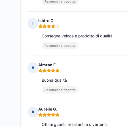
Recensione tradotta
Isidro C.
I
Nota: 4 su 5
Consegna veloce e prodotto di qualità
Recensione tradotta
Aimran E.
A
Nota: 5 su 5
Buona qualità
Recensione tradotta
Aurélie G.
A
Nota: 5 su 5
Ottimi guanti, resistenti e divertenti.