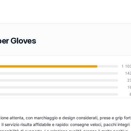
per Gloves
1 10
14
2
0
1
ione attenta, con marchiaggio e design considerati, prese e grip fort
Il servizio risulta affidabile e rapido: consegne veloci, pacchi integri