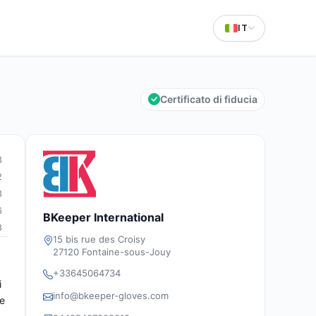
IT
Certificato di fiducia
3
2
3
6
BKeeper International
8
15 bis rue des Croisy
27120 Fontaine-sous-Jouy
+33645064734
i
info@bkeeper-gloves.com
 e