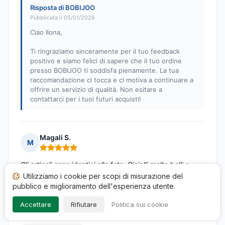
Risposta di BOBIJOO
Pubblicata il 05/01/2026
Ciao Ilona,
Ti ringraziamo sinceramente per il tuo feedback
positivo e siamo felici di sapere che il tuo ordine
presso BOBIJOO ti soddisfa pienamente. La tua
raccomandazione ci tocca e ci motiva a continuare a
offrire un servizio di qualità. Non esitare a
contattarci per i tuoi futuri acquisti!
Magali S.
M
Nota: 5 su 5
Gli articoli sono identici alla foto. Gioielli molto belli e
Utilizziamo i cookie per scopi di misurazione del
l'ordine è arrivato rapidamente. Raccomando BOBIJOO
pubblico e miglioramento dell'esperienza utente.
al 100%
Pubblicato il 16/12/2025 à 06h18
Accettare
Rifiutare
Politica sui cookie
a seguito di un acquisto di 02/12/2025