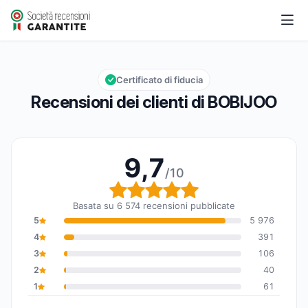
BOBIJOO
9,7/10
Valutazione globale: 9,7 su 10
Certificato di fiducia
Recensioni dei clienti di BOBIJOO
9,7
/10
Valutazione globale: 9,7
Basata su 6 574 recensioni pubblicate
5
5 976
4
391
3
106
2
40
1
61