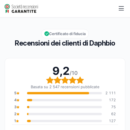
Daphbio
9,2/10
Valutazione globale: 9,2 su 10
Certificato di fiducia
Recensioni dei clienti di Daphbio
9,2
/10
Valutazione globale: 9,
Basata su 2 547 recensioni pubblicate
5
2 111
4
172
3
75
2
62
1
127