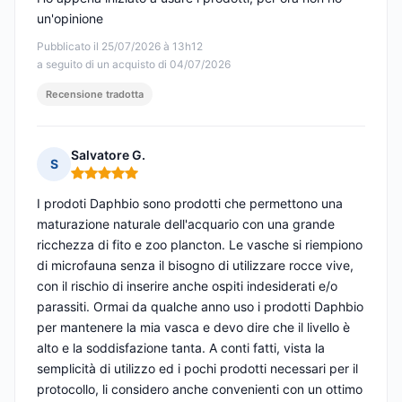
un'opinione
Pubblicato il 25/07/2026 à 13h12
a seguito di un acquisto di 04/07/2026
Recensione tradotta
Salvatore G.
S
Nota: 5 su 5
I prodoti Daphbio sono prodotti che permettono una
maturazione naturale dell'acquario con una grande
ricchezza di fito e zoo plancton. Le vasche si riempiono
di microfauna senza il bisogno di utilizzare rocce vive,
con il rischio di inserire anche ospiti indesiderati e/o
parassiti. Ormai da qualche anno uso i prodotti Daphbio
per mantenere la mia vasca e devo dire che il livello è
alto e la soddisfazione tanta. A conti fatti, vista la
semplicità di utilizzo ed i pochi prodotti necessari per il
protocollo, li considero anche convenienti con un ottimo