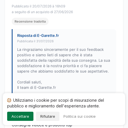
Pubblicato il 20/07/2026 à 16h09
a seguito di un acquisto di 27/06/2026
Recensione tradotta
Risposta di E-Garette.fr
Pubblicata il 31/07/2026
La ringraziamo sinceramente per il suo feedback
positivo e siamo lieti di sapere che è stata
soddisfatta della rapidità della sua consegna. La sua
soddisfazione è la nostra priorità e ci fa piacere
sapere che abbiamo soddisfatto le sue aspettative.
Cordiali saluti,
Il team di E-Garette.fr
Utilizziamo i cookie per scopi di misurazione del
pubblico e miglioramento dell'esperienza utente.
Tyffany C.
T
Accettare
Rifiutare
Politica sui cookie
Nota: 5 su 5
Consegna veloce e prodotto top