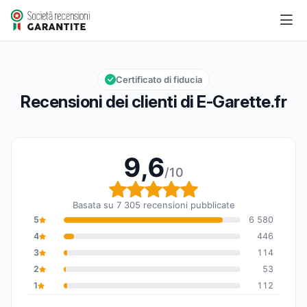
E-Garette.fr
9,6/10
Valutazione globale: 9,6 su 10
Certificato di fiducia
Recensioni dei clienti di E-Garette.fr
9,6
/10
Valutazione globale: 9,6
Basata su 7 305 recensioni pubblicate
5
6 580
4
446
3
114
2
53
1
112