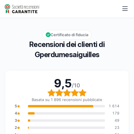
Gperdumesaiguilles
9,5/10
Valutazione globale: 9,5 su 10
Certificato di fiducia
Recensioni dei clienti di
Gperdumesaiguilles
9,5
/10
Valutazione globale: 9,
Basata su 1 896 recensioni pubblicate
5
1 614
4
179
3
49
2
23