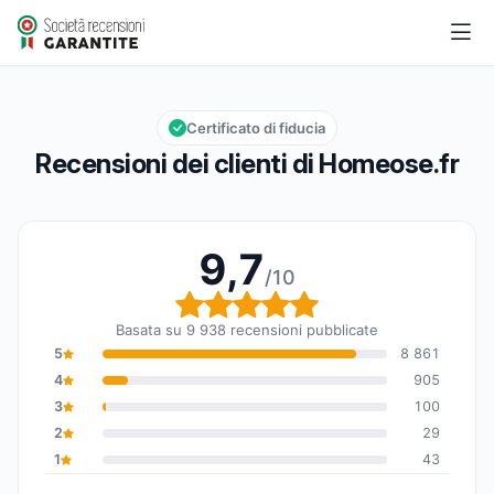
Homeose.fr
9,7/10
Valutazione globale: 9,7 su 10
Certificato di fiducia
Recensioni dei clienti di Homeose.fr
9,7
/10
Valutazione globale: 9,7
Basata su 9 938 recensioni pubblicate
5
8 861
4
905
3
100
2
29
1
43