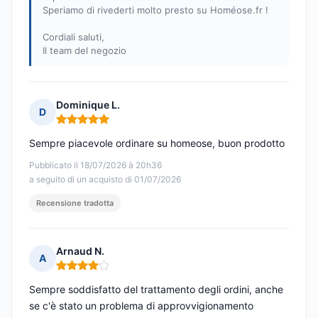
Speriamo di rivederti molto presto su Homéose.fr !
Cordiali saluti,
Il team del negozio
Dominique L.
D
Nota: 5 su 5
Sempre piacevole ordinare su homeose, buon prodotto
Pubblicato il 18/07/2026 à 20h36
a seguito di un acquisto di 01/07/2026
Recensione tradotta
Arnaud N.
A
Nota: 4 su 5
Sempre soddisfatto del trattamento degli ordini, anche
se c'è stato un problema di approvvigionamento