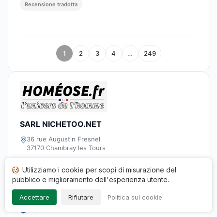
Recensione tradotta
1
2
3
4
…
249
SARL NICHETOO.NET
36 rue Augustin Fresnel
37170 Chambray les Tours
02 42 22 00 77
Utilizziamo i cookie per scopi di misurazione del
service_clients@homeose.fr
pubblico e miglioramento dell'esperienza utente.
44940377300046
Accettare
Rifiutare
Politica sui cookie
https://www.homeose.fr/it/