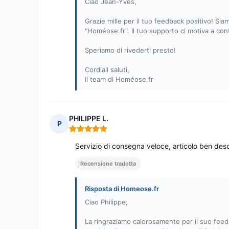
Ciao Jean-Yves,
Grazie mille per il tuo feedback positivo! Sia
"Homéose.fr". Il tuo supporto ci motiva a conti
Speriamo di rivederti presto!
Cordiali saluti,
Il team di Homéose.fr
PHILIPPE L.
P
Nota: 5 su 5
Servizio di consegna veloce, articolo ben desc
Recensione tradotta
Risposta di Homeose.fr
Ciao Philippe,
La ringraziamo calorosamente per il suo feedb