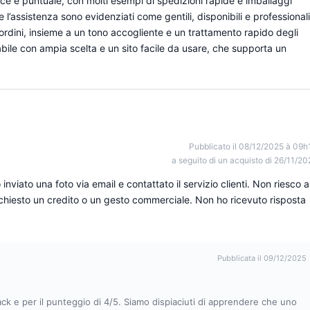
e e puntuale, con molti esempi di spedizioni rapide e imballaggi
e l’assistenza sono evidenziati come gentili, disponibili e professionali
ordini, insieme a un tono accogliente e un trattamento rapido degli
abile con ampia scelta e un sito facile da usare, che supporta un
Pubblicato il 08/12/2025 à 09h
a seguito di un acquisto di 26/11/20
nviato una foto via email e contattato il servizio clienti. Non riesco a
chiesto un credito o un gesto commerciale. Non ho ricevuto risposta
Pubblicata il 09/12/2025
ck e per il punteggio di 4/5. Siamo dispiaciuti di apprendere che uno