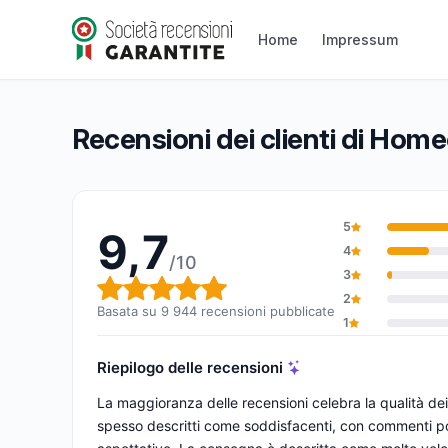
Homeose.fr
9,7/10
(9 944 recensioni)
Home
Impressum
Valutazione globale: 9,7 su 10
Recensioni dei clienti di Home
5
9,7
4
/10
3
Valutazione globale: 9,7 su 1
2
Basata su 9 944 recensioni pubblicate
1
Riepilogo delle recensioni
La maggioranza delle recensioni celebra la qualità dei pr
spesso descritti come soddisfacenti, con commenti pos