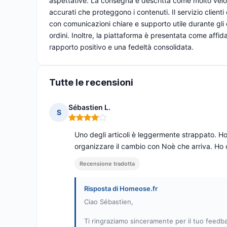
aspettative. La consegna è descritta come molto veloc
accurati che proteggono i contenuti. Il servizio clienti 
con comunicazioni chiare e supporto utile durante gli 
ordini. Inoltre, la piattaforma è presentata come affid
rapporto positivo e una fedeltà consolidata.
Tutte le recensioni
Sébastien L.
S
Nota: 4 su 5
Uno degli articoli è leggermente strappato. Ho i
organizzare il cambio con Noè che arriva. Ho 
Recensione tradotta
Risposta di Homeose.fr
Ciao Sébastien,
Ti ringraziamo sinceramente per il tuo feedba