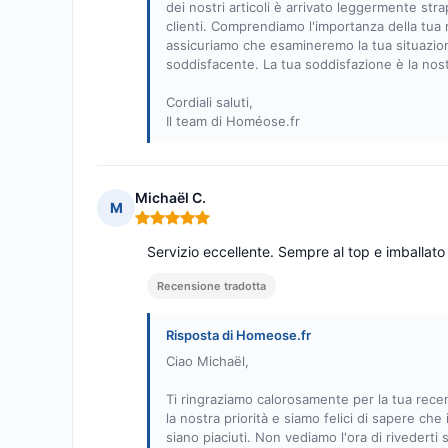
dei nostri articoli è arrivato leggermente str
clienti. Comprendiamo l'importanza della tua ri
assicuriamo che esamineremo la tua situazio
soddisfacente. La tua soddisfazione è la nostr
Cordiali saluti,
Il team di Homéose.fr
Michaël C.
M
Nota: 5 su 5
Servizio eccellente. Sempre al top e imballato
Recensione tradotta
Risposta di Homeose.fr
Ciao Michaël,
Ti ringraziamo calorosamente per la tua recen
la nostra priorità e siamo felici di sapere che 
siano piaciuti. Non vediamo l'ora di rivederti