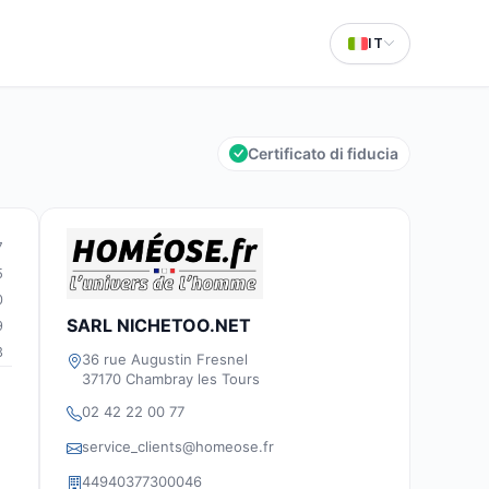
IT
Certificato di fiducia
7
5
0
SARL NICHETOO.NET
9
3
36 rue Augustin Fresnel
37170 Chambray les Tours
02 42 22 00 77
service_clients@homeose.fr
44940377300046