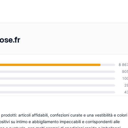
ose.fr
8 86
90
10
0
2
4
odotti: articoli affidabili, confezioni curate e una vestibilità e colori
itivi su intimo e abbigliamento impeccabili e corrispondenti alle