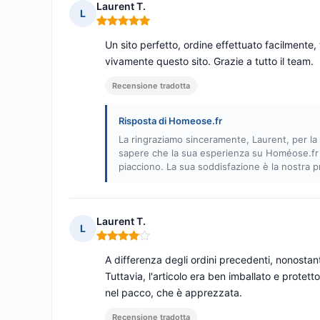
Laurent T.
L
Nota: 5 su 5
Un sito perfetto, ordine effettuato facilmente, 
vivamente questo sito. Grazie a tutto il team.
Recensione tradotta
Risposta di Homeose.fr
La ringraziamo sinceramente, Laurent, per la 
sapere che la sua esperienza su Homéose.fr è s
piacciono. La sua soddisfazione è la nostra pr
Laurent T.
L
Nota: 4 su 5
A differenza degli ordini precedenti, nonostante
Tuttavia, l'articolo era ben imballato e protet
nel pacco, che è apprezzata.
Recensione tradotta