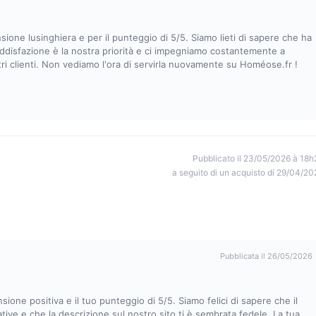
ione lusinghiera e per il punteggio di 5/5. Siamo lieti di sapere che ha
soddisfazione è la nostra priorità e ci impegniamo costantemente a
stri clienti. Non vediamo l'ora di servirla nuovamente su Homéose.fr !
Pubblicato il 23/05/2026 à 18h
a seguito di un acquisto di 29/04/20
Pubblicata il 26/05/2026
ione positiva e il tuo punteggio di 5/5. Siamo felici di sapere che il
tive e che la descrizione sul nostro sito ti è sembrata fedele. La tua