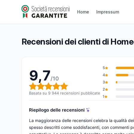
Homeose.fr
9,7/10
(9 944 recensioni)
Home
Impressum
Valutazione globale: 9,7 su 10
Recensioni dei clienti di Home
5
9,7
4
/10
3
Valutazione globale: 9,7 su 1
2
Basata su 9 944 recensioni pubblicate
1
Riepilogo delle recensioni
La maggioranza delle recensioni celebra la qualità dei pr
spesso descritti come soddisfacenti, con commenti pos