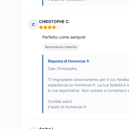
CHRISTOPHE C.
C
Nota: 4 su 5
Perfetto come sempre!
Recensione tradotta
Risposta di Homeose.fr
Ciao Christophe,
Ti ringraziamo sinceramente per il tuo feedbac
esperienza su Homéose.fr. La tua fedeltà è l
le tue aspettative. Non esitare a contattarc
Cordiali saluti,
Il team di Homéose.fr
Andre L.