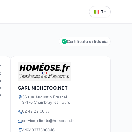
IT
Certificato di fiducia
7
5
0
SARL NICHETOO.NET
9
3
36 rue Augustin Fresnel
37170 Chambray les Tours
02 42 22 00 77
service_clients@homeose.fr
44940377300046