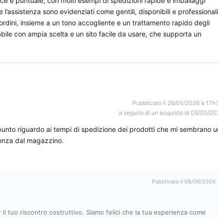
e e puntuale, con molti esempi di spedizioni rapide e imballaggi
e l’assistenza sono evidenziati come gentili, disponibili e professionali
ordini, insieme a un tono accogliente e un trattamento rapido degli
abile con ampia scelta e un sito facile da usare, che supporta un
Pubblicato il 26/05/2026 à 17h
a seguito di un acquisto di 05/05/20
punto riguardo ai tempi di spedizione dei prodotti che mi sembrano u
rtenza dal magazzino.
Pubblicata il 08/06/2026
r il tuo riscontro costruttivo. Siamo felici che la tua esperienza come