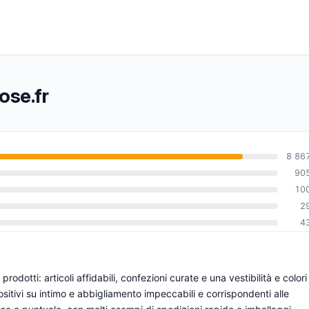
ose.fr
8 86
90
10
0
2
4
odotti: articoli affidabili, confezioni curate e una vestibilità e colori
itivi su intimo e abbigliamento impeccabili e corrispondenti alle