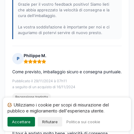
Grazie per il vostro feedback positivo! Siamo lieti
che abbia apprezzato la velocità di consegna e la
cura dell'imballaggio.
La vostra soddisfazione è importante per noi e ci
auguriamo di potervi servire di nuovo presto.
Philippe M.
P
Nota: 5 su 5
Come previsto, imballaggio sicuro e consegna puntuale.
Pubblicato il 29/11/2024 à 07h11
a seguito di un acquisto di 16/11/2024
Recensione tradotta
Utilizziamo i cookie per scopi di misurazione del
pubblico e miglioramento dell'esperienza utente.
Charline O.
C
Accettare
Rifiutare
Politica sui cookie
Nota: 5 su 5
Il tour è andato molto bene, velocità di consegna,