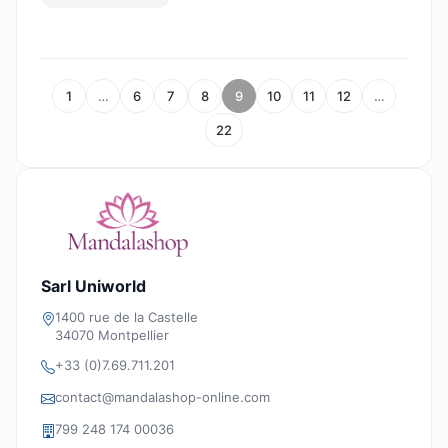
1
…
6
7
8
9
10
11
12
…
22
Sarl Uniworld
1400 rue de la Castelle
34070 Montpellier
+33 (0)7.69.711.201
contact@mandalashop-online.com
799 248 174 00036