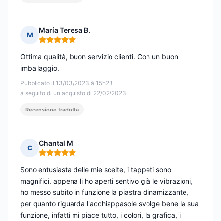
María Teresa B.
M
Nota: 5 su 5
Ottima qualità, buon servizio clienti. Con un buon
imballaggio.
Pubblicato il 13/03/2023 à 15h23
a seguito di un acquisto di 22/02/2023
Recensione tradotta
Chantal M.
C
Nota: 5 su 5
Sono entusiasta delle mie scelte, i tappeti sono
magnifici, appena li ho aperti sentivo già le vibrazioni,
ho messo subito in funzione la piastra dinamizzante,
per quanto riguarda l'acchiappasole svolge bene la sua
funzione, infatti mi piace tutto, i colori, la grafica, i