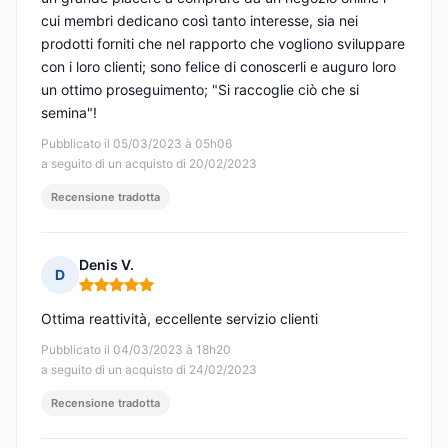
cui membri dedicano così tanto interesse, sia nei
prodotti forniti che nel rapporto che vogliono sviluppare
con i loro clienti; sono felice di conoscerli e auguro loro
un ottimo proseguimento; "Si raccoglie ciò che si
semina"!
Pubblicato il 05/03/2023 à 05h06
a seguito di un acquisto di 20/02/2023
Recensione tradotta
Denis V.
D
Nota: 5 su 5
Ottima reattività, eccellente servizio clienti
Pubblicato il 04/03/2023 à 18h20
a seguito di un acquisto di 24/02/2023
Recensione tradotta