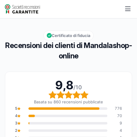
Mandalashop-online
9,8/10
Valutazione globale: 9,8 su 10
Certificato di fiducia
Recensioni dei clienti di Mandalashop-
online
9,8
/10
Valutazione globale: 9,8
Basata su 860 recensioni pubblicate
5
776
4
70
3
9
2
4