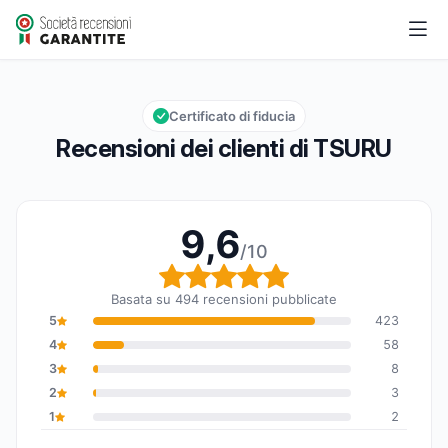
TSURU
9,6/10
Valutazione globale: 9,6 su 10
Certificato di fiducia
Recensioni dei clienti di TSURU
9,6
/10
Valutazione globale: 9,6
Basata su 494 recensioni pubblicate
5
423
4
58
3
8
2
3
1
2