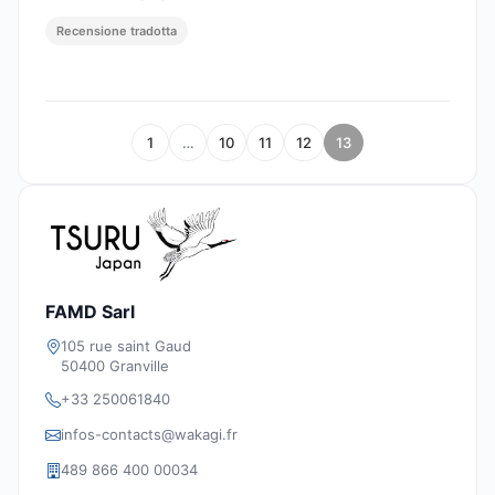
Recensione tradotta
1
…
10
11
12
13
FAMD Sarl
105 rue saint Gaud
50400 Granville
+33 250061840
infos-contacts@wakagi.fr
489 866 400 00034