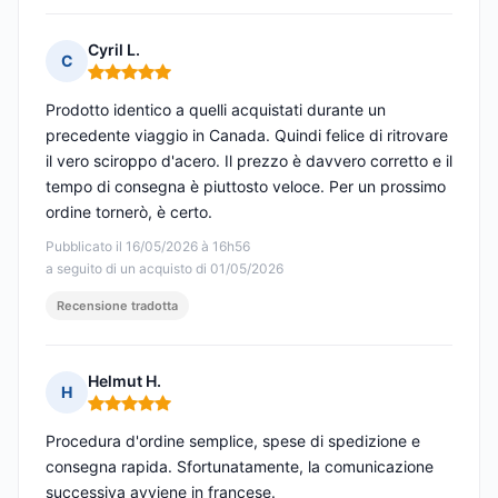
Cyril L.
C
Nota: 5 su 5
Prodotto identico a quelli acquistati durante un
precedente viaggio in Canada. Quindi felice di ritrovare
il vero sciroppo d'acero. Il prezzo è davvero corretto e il
tempo di consegna è piuttosto veloce. Per un prossimo
ordine tornerò, è certo.
Pubblicato il 16/05/2026 à 16h56
a seguito di un acquisto di 01/05/2026
Recensione tradotta
Helmut H.
H
Nota: 5 su 5
Procedura d'ordine semplice, spese di spedizione e
consegna rapida. Sfortunatamente, la comunicazione
successiva avviene in francese.