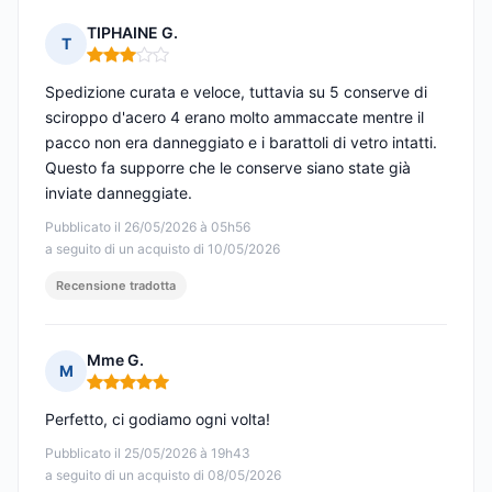
TIPHAINE G.
T
Nota: 3 su 5
Spedizione curata e veloce, tuttavia su 5 conserve di
sciroppo d'acero 4 erano molto ammaccate mentre il
pacco non era danneggiato e i barattoli di vetro intatti.
Questo fa supporre che le conserve siano state già
inviate danneggiate.
Pubblicato il 26/05/2026 à 05h56
a seguito di un acquisto di 10/05/2026
Recensione tradotta
Mme G.
M
Nota: 5 su 5
Perfetto, ci godiamo ogni volta!
Pubblicato il 25/05/2026 à 19h43
a seguito di un acquisto di 08/05/2026