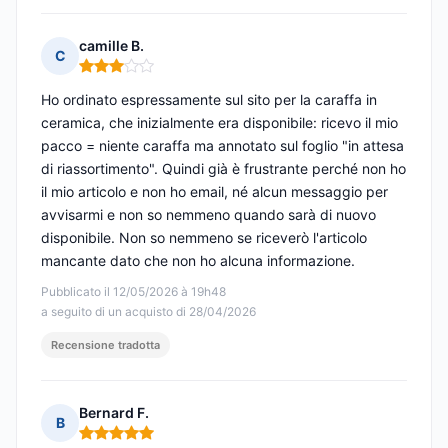
camille B.
C
Nota: 3 su 5
Ho ordinato espressamente sul sito per la caraffa in
ceramica, che inizialmente era disponibile: ricevo il mio
pacco = niente caraffa ma annotato sul foglio "in attesa
di riassortimento". Quindi già è frustrante perché non ho
il mio articolo e non ho email, né alcun messaggio per
avvisarmi e non so nemmeno quando sarà di nuovo
disponibile. Non so nemmeno se riceverò l'articolo
mancante dato che non ho alcuna informazione.
Pubblicato il 12/05/2026 à 19h48
a seguito di un acquisto di 28/04/2026
Recensione tradotta
Bernard F.
B
Nota: 5 su 5