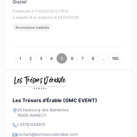
Grazie!
Pubblicato il 11/05/2026 à 17h19
a seguito di un acquisto di 24/04/2026
Recensione tradotta
1
2
3
4
5
6
7
8
…
195
Les Trésors d'Érable (GMC EVENT)
34 faubourg des Balmettes
74000 ANNECY
+33781044975
contact@lestresorsderable.com