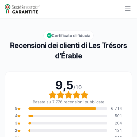
Les Trésors d’Érable
9,5/10
Valutazione globale: 9,5 su 10
Certificato di fiducia
Recensioni dei clienti di Les Trésors
d’Érable
9,5
/10
Valutazione globale: 9,
Basata su 7 776 recensioni pubblicate
5
6 714
4
501
3
204
2
131