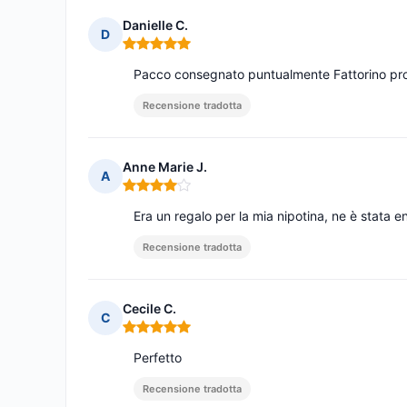
Danielle C.
D
Nota: 5 su 5
Pacco consegnato puntualmente Fattorino prof
Recensione tradotta
Anne Marie J.
A
Nota: 4 su 5
Era un regalo per la mia nipotina, ne è stata e
Recensione tradotta
Cecile C.
C
Nota: 5 su 5
Perfetto
Recensione tradotta