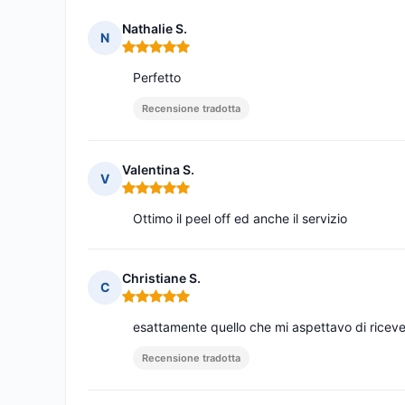
Nathalie S.
N
Nota: 5 su 5
Perfetto
Recensione tradotta
Valentina S.
V
Nota: 5 su 5
Ottimo il peel off ed anche il servizio
Christiane S.
C
Nota: 5 su 5
esattamente quello che mi aspettavo di ricever
Recensione tradotta