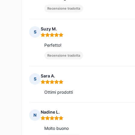
Recensione tradotta
Suzy M.
S
Nota: 5 su 5
Perfetto!
Recensione tradotta
Sara A.
S
Nota: 5 su 5
Ottimi prodotti
Nadine L.
N
Nota: 5 su 5
Molto buono