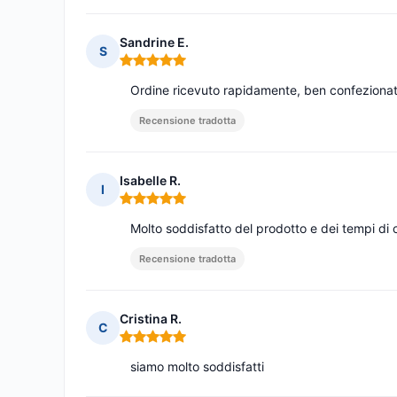
Sandrine E.
S
Nota: 5 su 5
Ordine ricevuto rapidamente, ben confezionato
Recensione tradotta
Isabelle R.
I
Nota: 5 su 5
Molto soddisfatto del prodotto e dei tempi di
Recensione tradotta
Cristina R.
C
Nota: 5 su 5
siamo molto soddisfatti