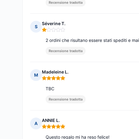
Recensione tradotta
Séverine T.
S
Nota: 1 su 5
2 ordini che risultano essere stati spediti e mai
Recensione tradotta
Madeleine L.
M
Nota: 5 su 5
TBC
Recensione tradotta
ANNIE L.
A
Nota: 5 su 5
Questo regalo mi ha reso felice!