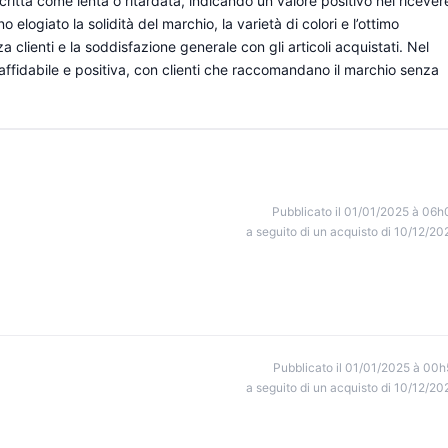
critta come lenta o ritardata, indicando un valore positivo nel ricever
 elogiato la solidità del marchio, la varietà di colori e l’ottimo
 clienti e la soddisfazione generale con gli articoli acquistati. Nel
affidabile e positiva, con clienti che raccomandano il marchio senza
Pubblicato il 01/01/2025 à 06h
a seguito di un acquisto di 10/12/20
Pubblicato il 01/01/2025 à 00h
a seguito di un acquisto di 10/12/20