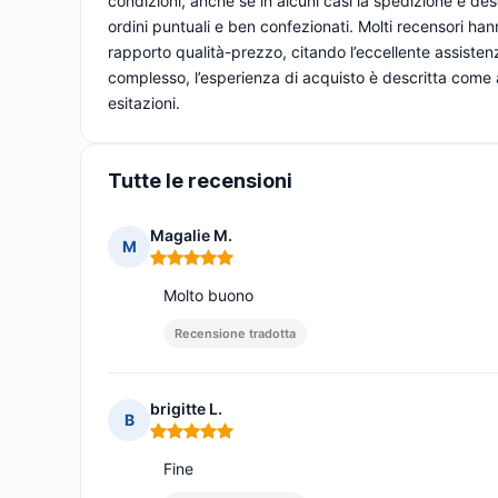
condizioni, anche se in alcuni casi la spedizione è des
ordini puntuali e ben confezionati. Molti recensori hanno
rapporto qualità-prezzo, citando l’eccellente assistenza
complesso, l’esperienza di acquisto è descritta come 
esitazioni.
Tutte le recensioni
Magalie M.
M
Nota: 5 su 5
Molto buono
Recensione tradotta
brigitte L.
B
Nota: 5 su 5
Fine