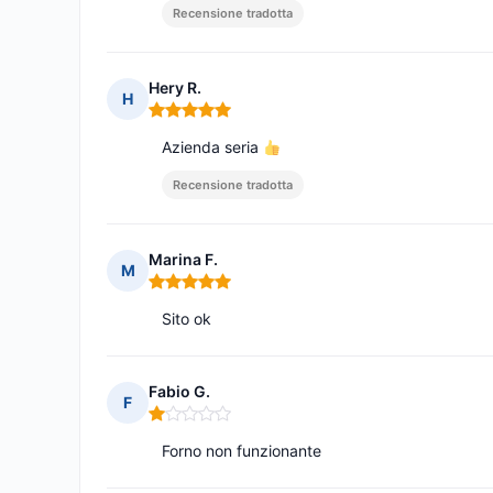
Recensione tradotta
Hery R.
H
Nota: 5 su 5
Azienda seria
Recensione tradotta
Marina F.
M
Nota: 5 su 5
Sito ok
Fabio G.
F
Nota: 1 su 5
Forno non funzionante