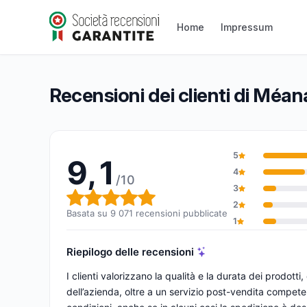
Méanail Paris
9,1/10
(9 071 recensioni)
Home
Impressum
Valutazione globale: 9,1 su 10
Recensioni dei clienti di Méana
5
9,1
4
/10
3
Valutazione globale: 9,1 su 1
2
Basata su 9 071 recensioni pubblicate
1
Riepilogo delle recensioni
I clienti valorizzano la qualità e la durata dei prodotti,
dell’azienda, oltre a un servizio post-vendita compet