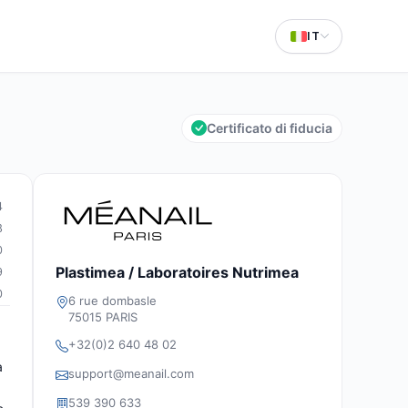
IT
Certificato di fiducia
4
8
0
Plastimea / Laboratoires Nutrimea
9
0
6 rue dombasle
75015 PARIS
+32(0)2 640 48 02
à
support@meanail.com
539 390 633