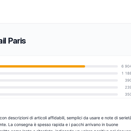
il Paris
6 90
1 18
39
0
23
35
 con descrizioni di articoli affidabili, semplici da usare e note di seriet
ente. La consegna è spesso rapida e i pacchi arrivano in buone