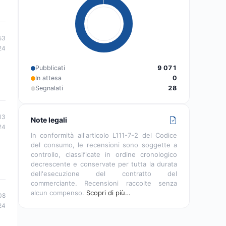
53
24
Pubblicati
9 071
In attesa
0
Segnalati
28
13
Note legali
24
In conformità all'articolo L111-7-2 del Codice
del consumo, le recensioni sono soggette a
controllo, classificate in ordine cronologico
decrescente e conservate per tutta la durata
dell'esecuzione del contratto del
commerciante. Recensioni raccolte senza
alcun compenso.
Scopri di più…
08
24