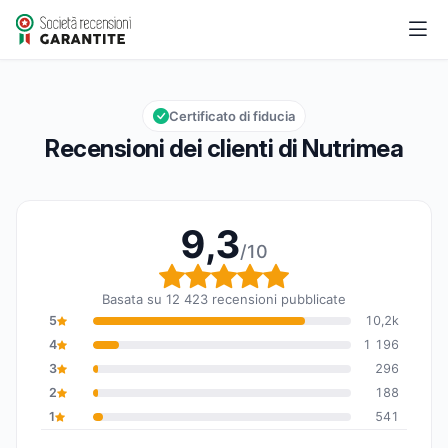
Nutrimea
9,3/10
Valutazione globale: 9,3 su 10
Certificato di fiducia
Recensioni dei clienti di Nutrimea
9,3
/10
Valutazione globale: 9,
Basata su 12 423 recensioni pubblicate
5
10,2k
4
1 196
3
296
2
188
1
541