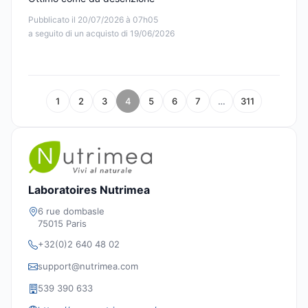
Pubblicato il 20/07/2026 à 07h05
a seguito di un acquisto di 19/06/2026
1
2
3
4
5
6
7
…
311
Laboratoires Nutrimea
6 rue dombasle
75015 Paris
+32(0)2 640 48 02
support@nutrimea.com
539 390 633