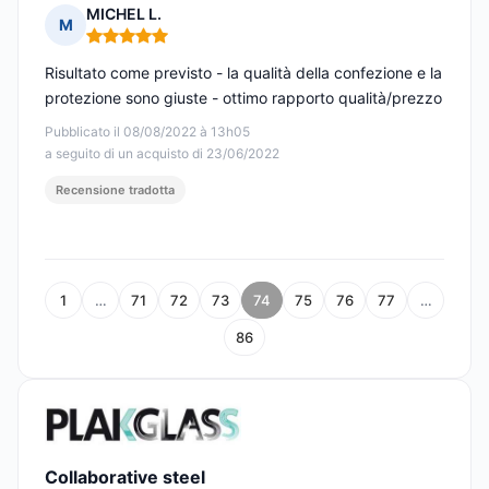
MICHEL L.
M
Nota: 5 su 5
Risultato come previsto - la qualità della confezione e la
protezione sono giuste - ottimo rapporto qualità/prezzo
Pubblicato il 08/08/2022 à 13h05
a seguito di un acquisto di 23/06/2022
Recensione tradotta
1
…
71
72
73
74
75
76
77
…
86
Collaborative steel