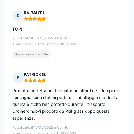
RAIBAUT L.
R
Nota: 5 su 5
TOP!
Pubblicato il 18/08/2022 à 09h43
a seguito di un acquisto di 26/06/2022
Recensione tradotta
PATRICK G.
P
Nota: 5 su 5
Prodotto perfettamente conforme all'ordine. I tempi di
consegna sono stati rispettati. L'imballaggio era di alta
qualità e molto ben protetto durante il trasporto.
Ordinerò nuovi prodotti da Plakglass dopo questa
esperienza.
Pubblicato il 18/08/2022 à 08h46
a seguito di un acquisto di 13/07/2022