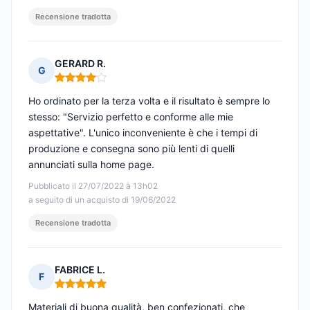
Recensione tradotta
GERARD R.
G
Nota: 4 su 5
Ho ordinato per la terza volta e il risultato è sempre lo
stesso: "Servizio perfetto e conforme alle mie
aspettative". L'unico inconveniente è che i tempi di
produzione e consegna sono più lenti di quelli
annunciati sulla home page.
Pubblicato il 27/07/2022 à 13h02
a seguito di un acquisto di 19/06/2022
Recensione tradotta
FABRICE L.
F
Nota: 5 su 5
Materiali di buona qualità, ben confezionati, che