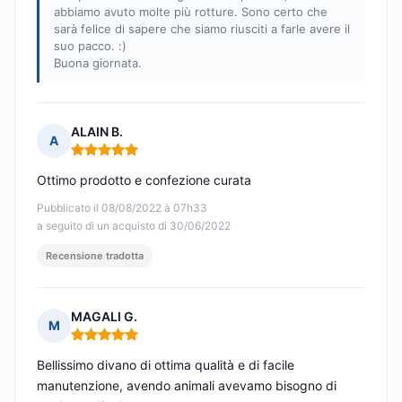
abbiamo avuto molte più rotture. Sono certo che
sarà felice di sapere che siamo riusciti a farle avere il
suo pacco. :)
Buona giornata.
ALAIN B.
A
Nota: 5 su 5
Ottimo prodotto e confezione curata
Pubblicato il 08/08/2022 à 07h33
a seguito di un acquisto di 30/06/2022
Recensione tradotta
MAGALI G.
M
Nota: 5 su 5
Bellissimo divano di ottima qualità e di facile
manutenzione, avendo animali avevamo bisogno di