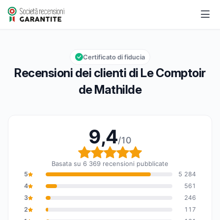
Le Comptoir de Mathilde
9,4/10
Valutazione globale: 9,4 su 10
Certificato di fiducia
Recensioni dei clienti di Le Comptoir
de Mathilde
9,4
/10
Valutazione globale: 9,
Basata su 6 369 recensioni pubblicate
5
5 284
4
561
3
246
2
117