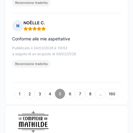
Recensione tradotta
NOËLLE C.
N
Nota: 5 su 5
Conforme alle mie aspettative
Pubblicato il 24/02/2026 à 15h52
a seguito di un acquisto di 06/02/2026
Recensione tradotta
1
2
3
4
5
6
7
8
…
160